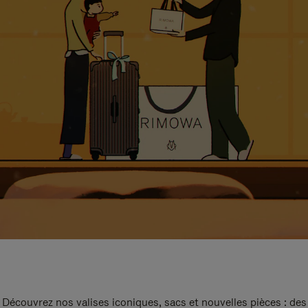
Découvrez nos valises iconiques, sacs et nouvelles pièces : des