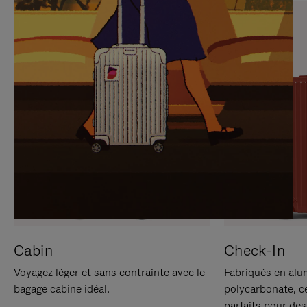
SUR
VEUILLEZ
POUR
CLIQUER
LA
POUR
METTRE
RÉACTIVER
EN
LE
PAUSE
SON
Cabin
Check-In
Voyagez léger et sans contrainte avec le
Fabriqués en alu
bagage cabine idéal.
polycarbonate, c
parfaits pour des