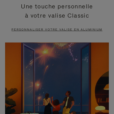
Une touche personnelle
EN
VIDÉO
à votre valise Classic
PAUSE,
EST
APPUYEZ
DÉSACTIVÉ.
PERSONNALISER VOTRE VALISE EN ALUMINIUM
SUR
VEUILLEZ
POUR
CLIQUER
LA
POUR
METTRE
RÉACTIVER
EN
LE
PAUSE
SON