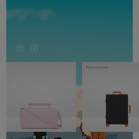
LA
LE
VIDÉO
SON
Personnaliser
N'EST
DE
PAS
LA
EN
VIDÉO
PAUSE,
EST
APPUYEZ
DÉSACTIVÉ.
SUR
VEUILLEZ