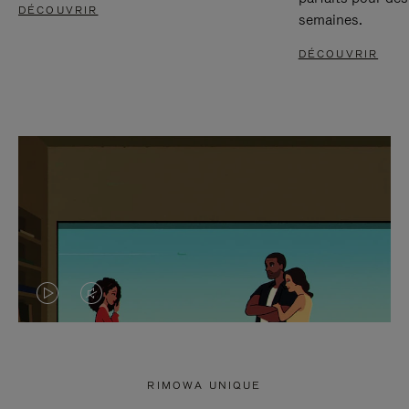
DÉCOUVRIR
semaines.
DÉCOUVRIR
LA
LE
VIDÉO
SON
N'EST
DE
RIMOWA UNIQUE
PAS
LA