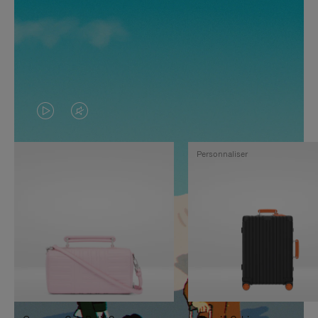
LA
LE
VIDÉO
SON
Personnaliser
N'EST
DE
PAS
LA
EN
VIDÉO
PAUSE,
EST
APPUYEZ
DÉSACTIVÉ.
SUR
VEUILLEZ