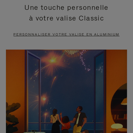
Une touche personnelle
EN
VIDÉO
à votre valise Classic
PAUSE,
EST
APPUYEZ
DÉSACTIVÉ.
PERSONNALISER VOTRE VALISE EN ALUMINIUM
SUR
VEUILLEZ
POUR
CLIQUER
LA
POUR
METTRE
RÉACTIVER
EN
LE
PAUSE
SON