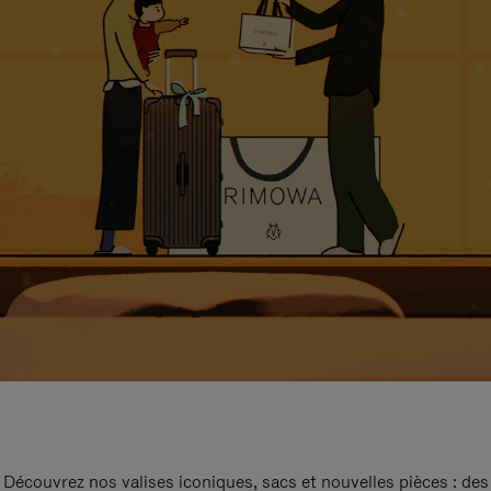
Découvrez nos valises iconiques, sacs et nouvelles pièces : des