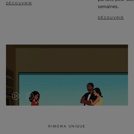
DÉCOUVRIR
semaines.
DÉCOUVRIR
LA
LE
VIDÉO
SON
N'EST
DE
RIMOWA UNIQUE
PAS
LA