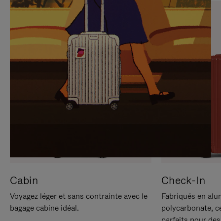
SUR
VEUILLEZ
POUR
CLIQUER
LA
POUR
METTRE
RÉACTIVER
EN
LE
PAUSE
SON
Cabin
Check-In
Voyagez léger et sans contrainte avec le
Fabriqués en alu
bagage cabine idéal.
polycarbonate, c
parfaits pour des