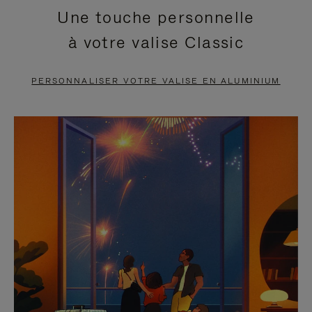
Une touche personnelle
EN
VIDÉO
à votre valise Classic
PAUSE,
EST
APPUYEZ
DÉSACTIVÉ.
PERSONNALISER VOTRE VALISE EN ALUMINIUM
SUR
VEUILLEZ
POUR
CLIQUER
LA
POUR
METTRE
RÉACTIVER
EN
LE
PAUSE
SON