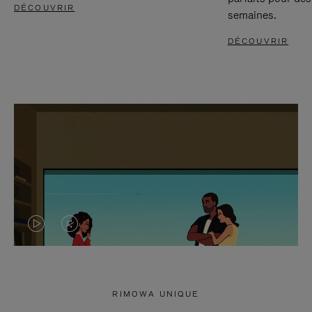
DÉCOUVRIR
semaines.
DÉCOUVRIR
LA
LE
VIDÉO
SON
N'EST
DE
RIMOWA UNIQUE
PAS
LA