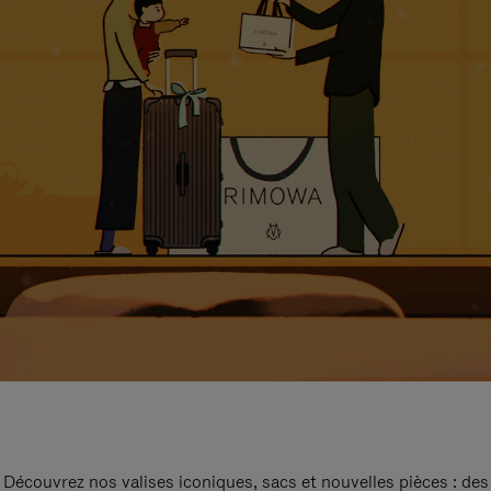
Découvrez nos valises iconiques, sacs et nouvelles pièces : des