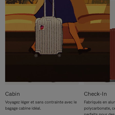
SUR
VEUILLEZ
POUR
CLIQUER
LA
POUR
METTRE
RÉACTIVER
EN
LE
PAUSE
SON
Cabin
Check-In
Voyagez léger et sans contrainte avec le
Fabriqués en alu
bagage cabine idéal.
polycarbonate, c
parfaits pour des