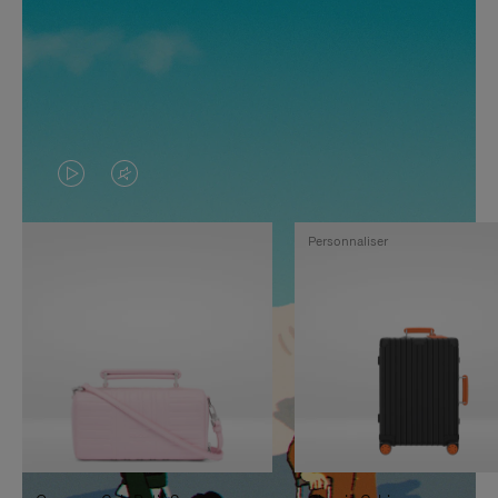
LA
LE
VIDÉO
SON
Personnaliser
N'EST
DE
PAS
LA
EN
VIDÉO
PAUSE,
EST
APPUYEZ
DÉSACTIVÉ.
SUR
VEUILLEZ