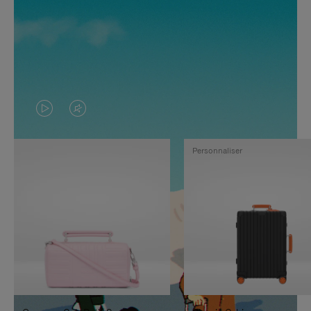
LA
LE
VIDÉO
SON
Personnaliser
N'EST
DE
PAS
LA
EN
VIDÉO
PAUSE,
EST
APPUYEZ
DÉSACTIVÉ.
SUR
VEUILLEZ