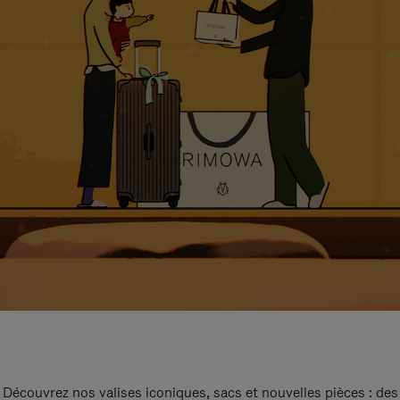
Découvrez nos valises iconiques, sacs et nouvelles pièces : des