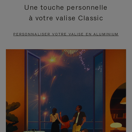
Une touche personnelle
EN
VIDÉO
à votre valise Classic
PAUSE,
EST
APPUYEZ
DÉSACTIVÉ.
PERSONNALISER VOTRE VALISE EN ALUMINIUM
SUR
VEUILLEZ
POUR
CLIQUER
LA
POUR
METTRE
RÉACTIVER
EN
LE
PAUSE
SON