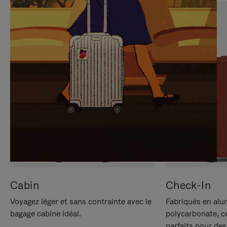
SUR
VEUILLEZ
POUR
CLIQUER
LA
POUR
METTRE
RÉACTIVER
EN
LE
PAUSE
SON
Cabin
Check-In
Voyagez léger et sans contrainte avec le
Fabriqués en alu
bagage cabine idéal.
polycarbonate, c
parfaits pour des