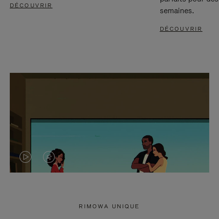
DÉCOUVRIR
semaines.
DÉCOUVRIR
LA
LE
VIDÉO
SON
N'EST
DE
RIMOWA UNIQUE
PAS
LA