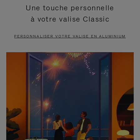
Une touche personnelle
EN
VIDÉO
à votre valise Classic
PAUSE,
EST
APPUYEZ
DÉSACTIVÉ.
PERSONNALISER VOTRE VALISE EN ALUMINIUM
SUR
VEUILLEZ
POUR
CLIQUER
LA
POUR
METTRE
RÉACTIVER
EN
LE
PAUSE
SON