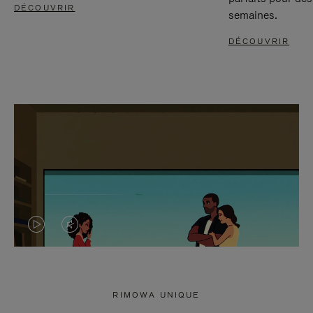
DÉCOUVRIR
semaines.
DÉCOUVRIR
LA
LE
VIDÉO
SON
N'EST
DE
RIMOWA UNIQUE
PAS
LA