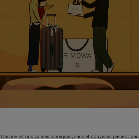
Découvrez nos valises iconiques, sacs et nouvelles pièces : des