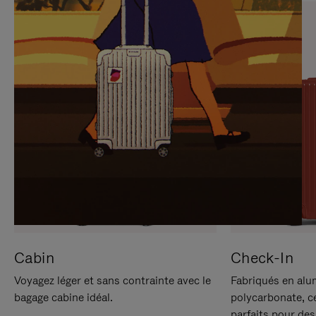
SUR
VEUILLEZ
POUR
CLIQUER
LA
POUR
METTRE
RÉACTIVER
EN
LE
PAUSE
SON
Cabin
Check-In
Voyagez léger et sans contrainte avec le
Fabriqués en alu
bagage cabine idéal.
polycarbonate, c
parfaits pour des