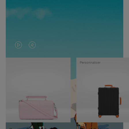
LA
LE
VIDÉO
SON
Personnaliser
N'EST
DE
PAS
LA
EN
VIDÉO
PAUSE,
EST
APPUYEZ
DÉSACTIVÉ.
SUR
VEUILLEZ