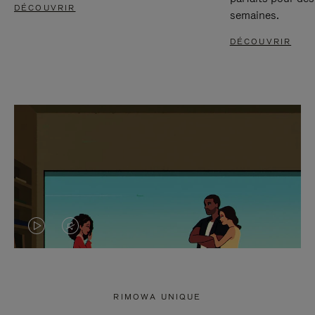
DÉCOUVRIR
semaines.
DÉCOUVRIR
LA
LE
VIDÉO
SON
N'EST
DE
RIMOWA UNIQUE
PAS
LA