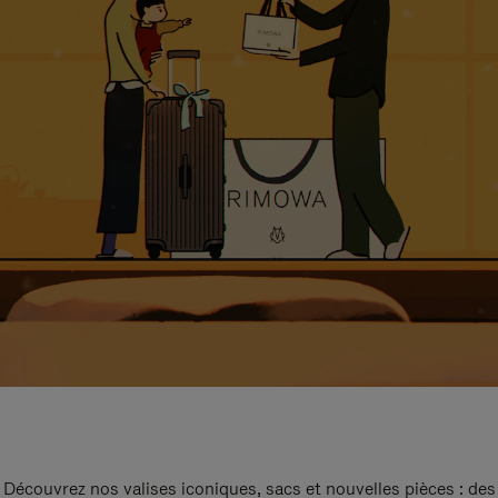
Découvrez nos valises iconiques, sacs et nouvelles pièces : des