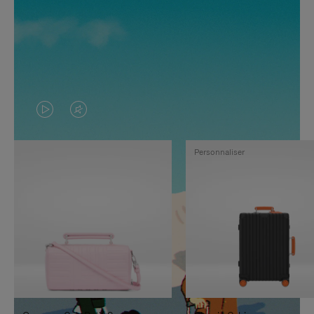
LA
LE
VIDÉO
SON
Personnaliser
N'EST
DE
PAS
LA
EN
VIDÉO
PAUSE,
EST
APPUYEZ
DÉSACTIVÉ.
SUR
VEUILLEZ