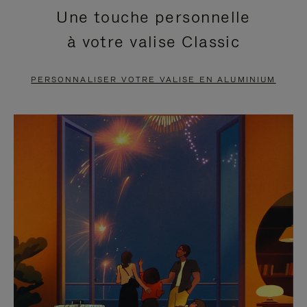
Une touche personnelle
EN
VIDÉO
à votre valise Classic
PAUSE,
EST
APPUYEZ
DÉSACTIVÉ.
PERSONNALISER VOTRE VALISE EN ALUMINIUM
SUR
VEUILLEZ
POUR
CLIQUER
LA
POUR
METTRE
RÉACTIVER
EN
LE
PAUSE
SON