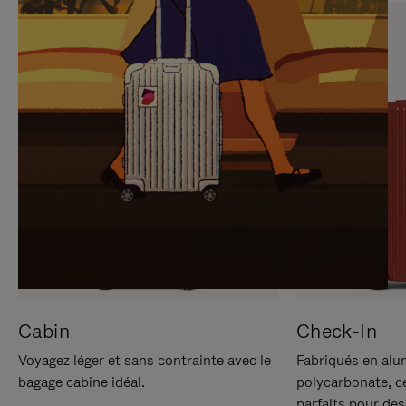
SUR
VEUILLEZ
POUR
CLIQUER
LA
POUR
METTRE
RÉACTIVER
EN
LE
PAUSE
SON
Cabin
Check-In
Voyagez léger et sans contrainte avec le
Fabriqués en alu
bagage cabine idéal.
polycarbonate, c
parfaits pour des