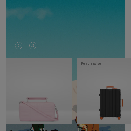
LA
LE
VIDÉO
SON
Personnaliser
N'EST
DE
PAS
LA
EN
VIDÉO
PAUSE,
EST
APPUYEZ
DÉSACTIVÉ.
SUR
VEUILLEZ