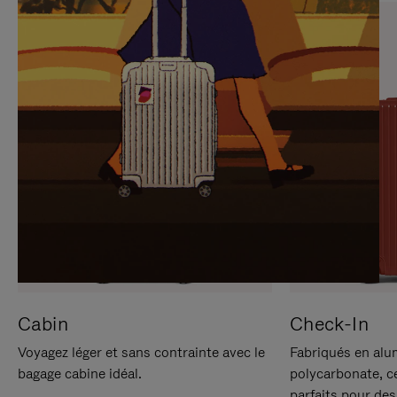
SUR
VEUILLEZ
POUR
CLIQUER
LA
POUR
METTRE
RÉACTIVER
EN
LE
PAUSE
SON
Cabin
Check-In
Voyagez léger et sans contrainte avec le
Fabriqués en alu
bagage cabine idéal.
polycarbonate, c
parfaits pour des