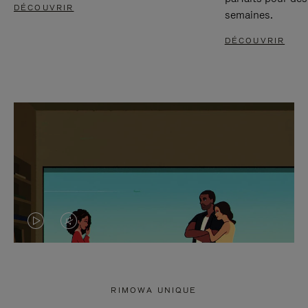
DÉCOUVRIR
semaines.
DÉCOUVRIR
LA
LE
VIDÉO
SON
N'EST
DE
RIMOWA UNIQUE
PAS
LA