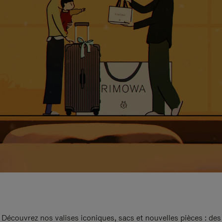
Découvrez nos valises iconiques, sacs et nouvelles pièces : des