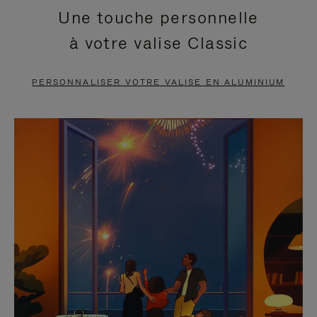
Une touche personnelle
EN
VIDÉO
à votre valise Classic
PAUSE,
EST
APPUYEZ
DÉSACTIVÉ.
PERSONNALISER VOTRE VALISE EN ALUMINIUM
SUR
VEUILLEZ
POUR
CLIQUER
LA
POUR
METTRE
RÉACTIVER
EN
LE
PAUSE
SON