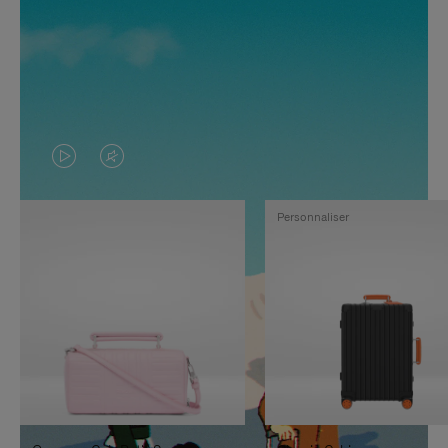
LA
LE
VIDÉO
SON
Personnaliser
N'EST
DE
PAS
LA
EN
VIDÉO
PAUSE,
EST
APPUYEZ
DÉSACTIVÉ.
SUR
VEUILLEZ