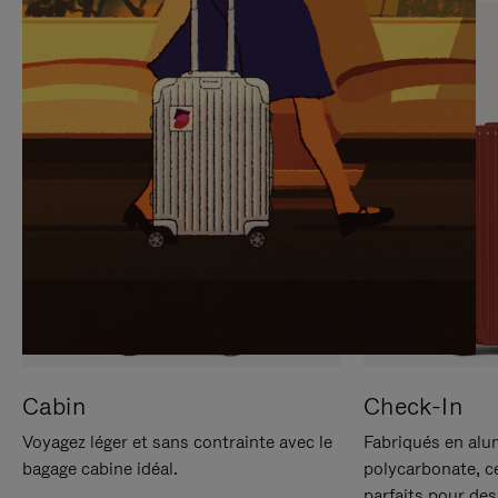
SUR
VEUILLEZ
POUR
CLIQUER
LA
POUR
METTRE
RÉACTIVER
EN
LE
PAUSE
SON
Cabin
Check-In
Voyagez léger et sans contrainte avec le
Fabriqués en alu
bagage cabine idéal.
polycarbonate, c
parfaits pour des