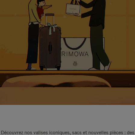
Découvrez nos valises iconiques, sacs et nouvelles pièces : des