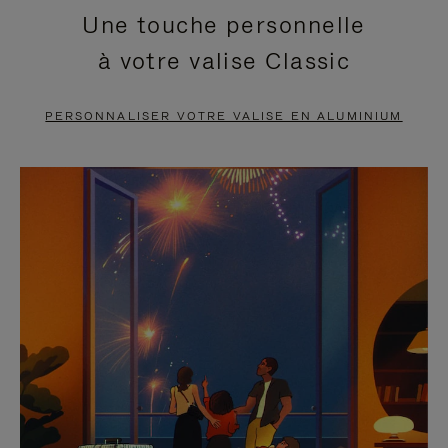
Une touche personnelle
EN
VIDÉO
à votre valise Classic
PAUSE,
EST
APPUYEZ
DÉSACTIVÉ.
PERSONNALISER VOTRE VALISE EN ALUMINIUM
SUR
VEUILLEZ
POUR
CLIQUER
LA
POUR
METTRE
RÉACTIVER
EN
LE
PAUSE
SON