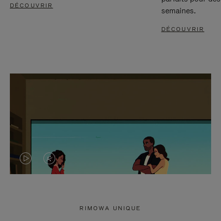
DÉCOUVRIR
semaines.
DÉCOUVRIR
LA
LE
VIDÉO
SON
N'EST
DE
RIMOWA UNIQUE
PAS
LA