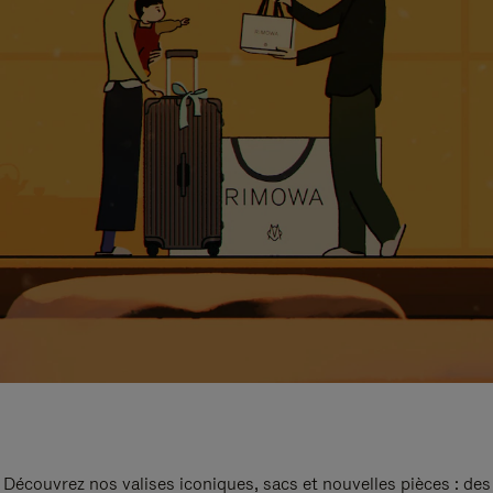
Découvrez nos valises iconiques, sacs et nouvelles pièces : des