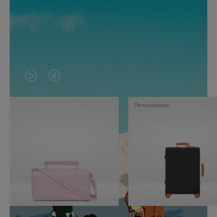
LA
LE
VIDÉO
SON
Personnaliser
N'EST
DE
PAS
LA
EN
VIDÉO
PAUSE,
EST
APPUYEZ
DÉSACTIVÉ.
SUR
VEUILLEZ