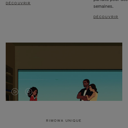
DÉCOUVRIR
semaines.
DÉCOUVRIR
LA
LE
VIDÉO
SON
N'EST
DE
RIMOWA UNIQUE
PAS
LA