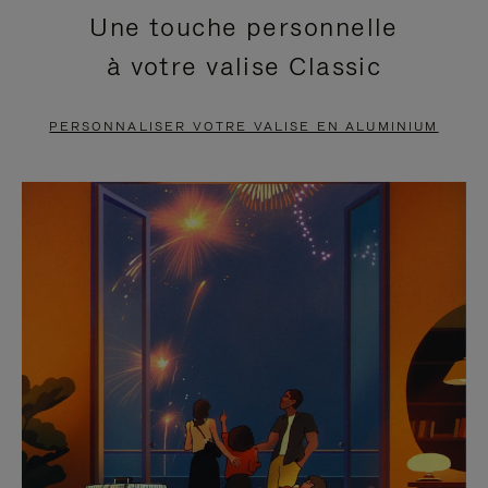
Une touche personnelle
EN
VIDÉO
à votre valise Classic
PAUSE,
EST
APPUYEZ
DÉSACTIVÉ.
PERSONNALISER VOTRE VALISE EN ALUMINIUM
SUR
VEUILLEZ
POUR
CLIQUER
LA
POUR
METTRE
RÉACTIVER
EN
LE
PAUSE
SON