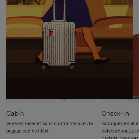
SUR
VEUILLEZ
POUR
CLIQUER
LA
POUR
METTRE
RÉACTIVER
EN
LE
PAUSE
SON
Cabin
Check-In
Voyagez léger et sans contrainte avec le
Fabriqués en alu
bagage cabine idéal.
polycarbonate, c
parfaits pour des