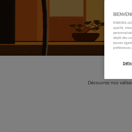
BIENVEN
RIMOWA utilis
qualité, mesu
personnalisée
dépôt des co
pouvez égale
préférences 
Défin
Découvrez nos valise