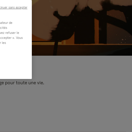
inuer sans accepter
sateur de
cités
vez refuser le
accepter ». Vous
r les
e pour toute une vie.