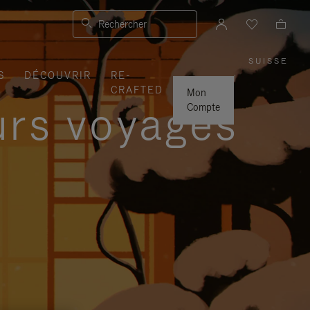
Rechercher
SUISSE
,
S
DÉCOUVRIR
RE-
SÉLEC
|
VOTRE
CRAFTED
RÉGIO
Mon
urs voyages
Compte