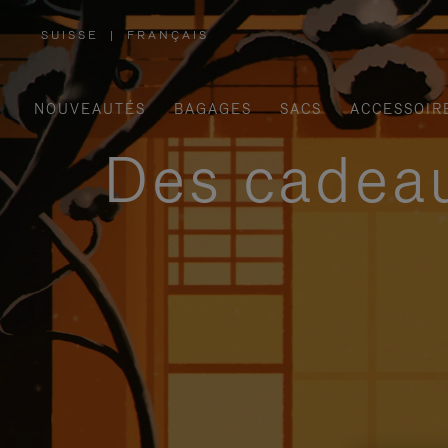
SUISSE
|
FRANÇAIS
,
SÉLECTIONNEZ
VOTRE
RÉGION
NOUVEAUTÉS
BAGAGES
SACS
ACCESSOIR
Des cadeau