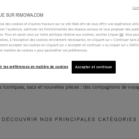
Cont
UE SUR RIMOWA.COM
e des cookies et d’autres traceurs sur ce site Web afin de vous offrir une expérience utili
rer l’audience, optimiser les fonctionnalités des réseaux sociaux et vous proposer des publi
s. Pour en savoir plus sur notre politique relative aux cookies, veuillez cliquer
ici
. Vous pou
okies, à l'exception des cookies strictement nécessaires, en cliquant sur « Continuer sans 
ment accepter les cookies en cliquant sur « Accepter et continuer » ou cliquer sur « Défini
en matière de cookies » pour paramétrer vos préférences.
ir les préférences en matière de cookies
Accepter et continuer
s iconiques, sacs et nouvelles pièces : des compagnons de voyag
DÉCOUVRIR NOS PRINCIPALES CATÉGORIES