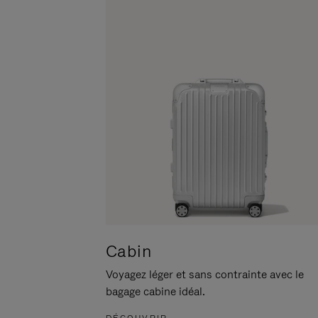
POUR
CLIQUER
LA
POUR
METTRE
RÉACTIVER
EN
LE
PAUSE
SON
Cabin
Voyagez léger et sans contrainte avec le
bagage cabine idéal.