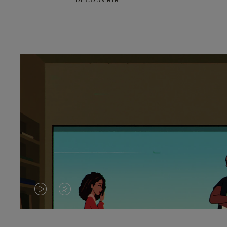
DÉCOUVRIR
LA
LE
VIDÉO
SON