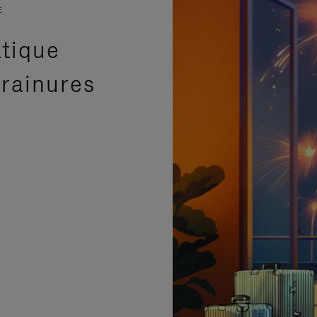
E
atique
 rainures