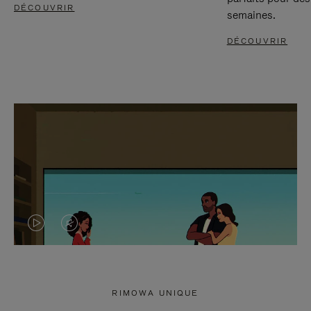
DÉCOUVRIR
semaines.
DÉCOUVRIR
LA
LE
VIDÉO
SON
N'EST
DE
RIMOWA UNIQUE
PAS
LA