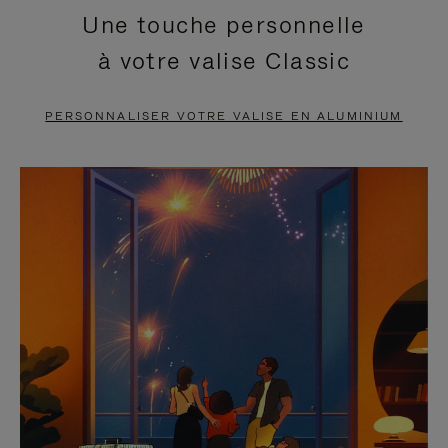
Une touche personnelle
EN
VIDÉO
à votre valise Classic
PAUSE,
EST
APPUYEZ
DÉSACTIVÉ.
PERSONNALISER VOTRE VALISE EN ALUMINIUM
SUR
VEUILLEZ
POUR
CLIQUER
LA
POUR
METTRE
RÉACTIVER
EN
LE
PAUSE
SON