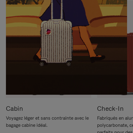
SUR
VEUILLEZ
POUR
CLIQUER
LA
POUR
METTRE
RÉACTIVER
EN
LE
PAUSE
SON
Cabin
Check-In
Voyagez léger et sans contrainte avec le
Fabriqués en alu
bagage cabine idéal.
polycarbonate, c
parfaits pour des