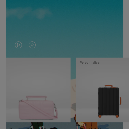
LA
LE
VIDÉO
SON
Personnaliser
N'EST
DE
PAS
LA
EN
VIDÉO
PAUSE,
EST
APPUYEZ
DÉSACTIVÉ.
SUR
VEUILLEZ