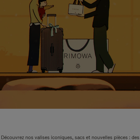
Découvrez nos valises iconiques, sacs et nouvelles pièces : des