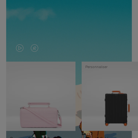
LA
LE
VIDÉO
SON
Personnaliser
N'EST
DE
PAS
LA
EN
VIDÉO
PAUSE,
EST
APPUYEZ
DÉSACTIVÉ.
SUR
VEUILLEZ