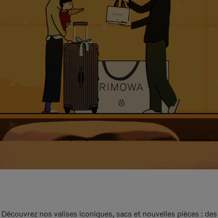
Découvrez nos valises iconiques, sacs et nouvelles pièces : des