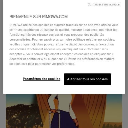
Continuer sans accepter
BIENVENUE SUR RIMOWA.COM
RIMOWA utilise des cookies et d’autres traceurs sur ce site Web afin de vous
offrir une expérience utilisateur de qualité, mesurer l’audience, optimiser les
fonctionnalités des réseaux sociaux et vous proposer des publicités
personnalisées. Pour en savoir plus sur notre politique relative aux cookies,
veuillez cliquer
ici
. Vous pouvez refuser le dépôt des cookies, à l'exception
des cookies strictement nécessaires, en cliquant sur « Continuer sans
accepter ». Vous pouvez également accepter les cookies en cliquant sur «
Accepter et continuer » ou cliquer sur « Définir les préférences en matière
LA
LE
de cookies » pour paramétrer vos préférences.
VIDÉO
SON
Paramètres des cookies
Autoriser tous les cookies
N'EST
DE
SÉLECTIONS CADEAUX ET INSPIRATIONS
PAS
LA
Trouvez le compagnon
EN
VIDÉO
parfait pour chaque voyage
PAUSE,
EST
APPUYEZ
DÉSACTIVÉ.