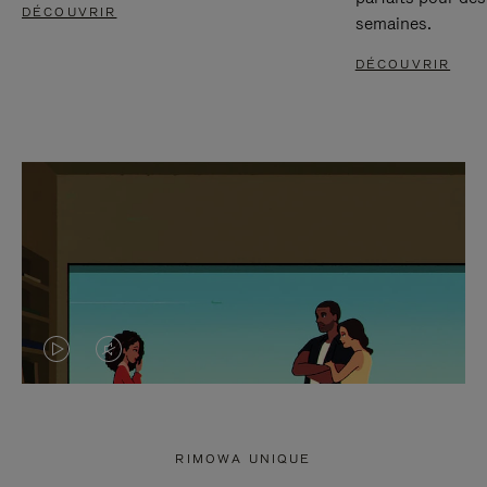
DÉCOUVRIR
semaines.
DÉCOUVRIR
LA
LE
VIDÉO
SON
N'EST
DE
RIMOWA UNIQUE
PAS
LA