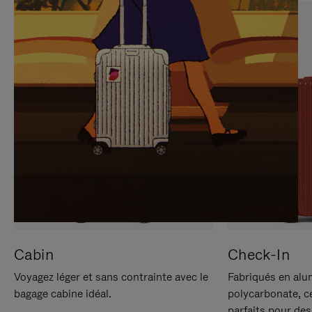
SUR
VEUILLEZ
POUR
CLIQUER
LA
POUR
METTRE
RÉACTIVER
EN
LE
PAUSE
SON
Cabin
Check-In
Voyagez léger et sans contrainte avec le
Fabriqués en alu
bagage cabine idéal.
polycarbonate, c
parfaits pour des