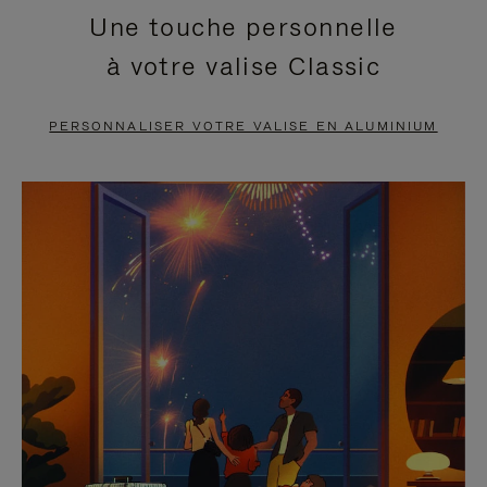
Une touche personnelle
EN
VIDÉO
à votre valise Classic
PAUSE,
EST
APPUYEZ
DÉSACTIVÉ.
PERSONNALISER VOTRE VALISE EN ALUMINIUM
SUR
VEUILLEZ
POUR
CLIQUER
LA
POUR
METTRE
RÉACTIVER
EN
LE
PAUSE
SON