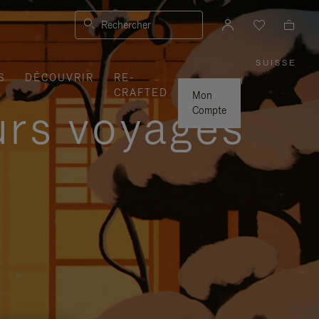
Rechercher
SUISSE
,
S
DÉCOUVRIR
RE-
SÉLEC
|
VOTRE
CRAFTED
RÉGIO
Mon
urs voyages
Compte