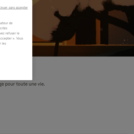
inuer sans accepter
sateur de
cités
vez refuser le
accepter ». Vous
r les
e pour toute une vie.