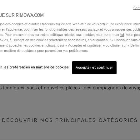
Cont
UE SUR RIMOWA.COM
e des cookies et d’autres traceurs sur ce site Web afin de vous offrir une expérience utili
rer l’audience, optimiser les fonctionnalités des réseaux sociaux et vous proposer des publi
s. Pour en savoir plus sur notre politique relative aux cookies, veuillez cliquer
ici
. Vous pou
okies, à l'exception des cookies strictement nécessaires, en cliquant sur « Continuer sans 
ment accepter les cookies en cliquant sur « Accepter et continuer » ou cliquer sur « Défini
en matière de cookies » pour paramétrer vos préférences.
ir les préférences en matière de cookies
Accepter et continuer
s iconiques, sacs et nouvelles pièces : des compagnons de voyag
DÉCOUVRIR NOS PRINCIPALES CATÉGORIES