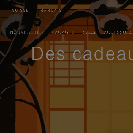
SUISSE
|
FRANÇAIS
,
SÉLECTIONNEZ
VOTRE
RÉGION
NOUVEAUTÉS
BAGAGES
SACS
ACCESSOIR
Des cadeau