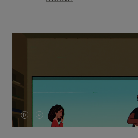
DÉCOUVRIR
LA
LE
VIDÉO
SON