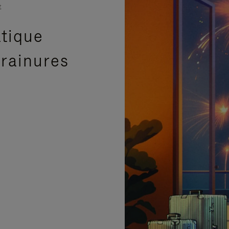
E
atique
 rainures