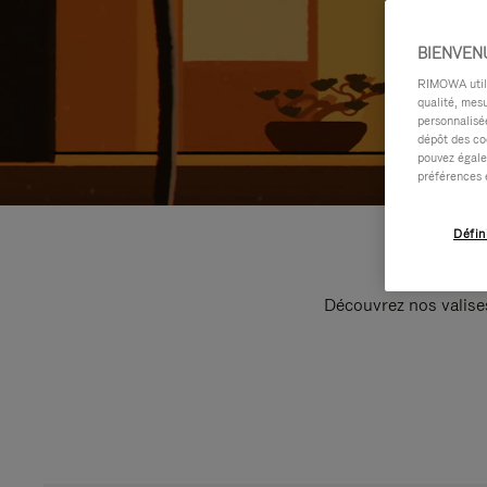
BIENVEN
RIMOWA utilis
qualité, mesu
personnalisée
dépôt des co
pouvez égale
préférences 
Défin
Découvrez nos valise