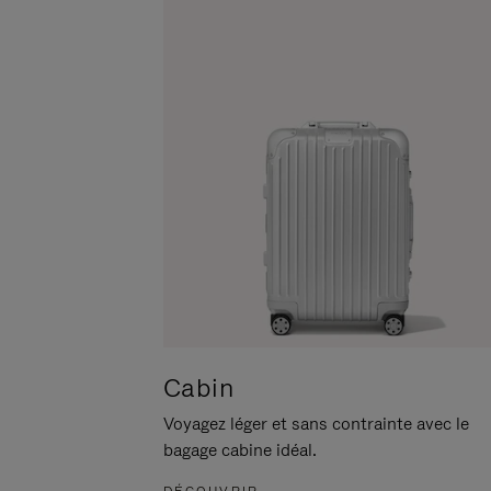
POUR
CLIQUER
LA
POUR
METTRE
RÉACTIVER
EN
LE
PAUSE
SON
Cabin
Voyagez léger et sans contrainte avec le
bagage cabine idéal.