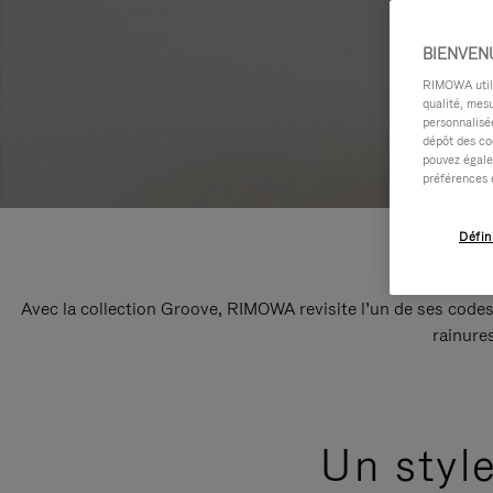
BIENVEN
RIMOWA utilis
qualité, mesu
personnalisée
dépôt des co
pouvez égale
préférences 
Défin
Avec la collection Groove, RIMOWA revisite l’un de ses codes
rainure
Un styl