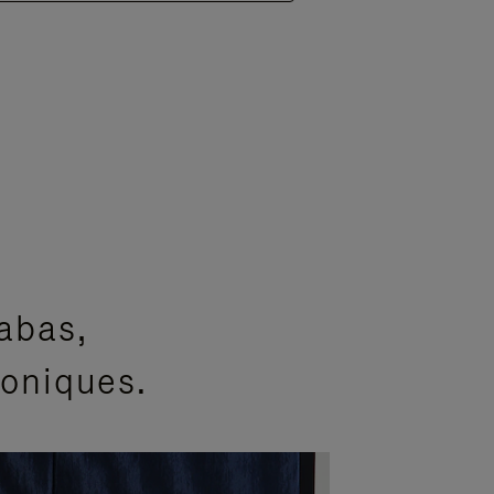
abas,
coniques.