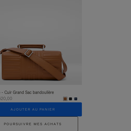
 - Cuir Grand Sac bandoulière
Groove - Cuir Grand Sac
520,00
CHF 1.520,00
AJOUTER AU PANIER
AJOUTER 
POURSUIVRE MES ACHATS