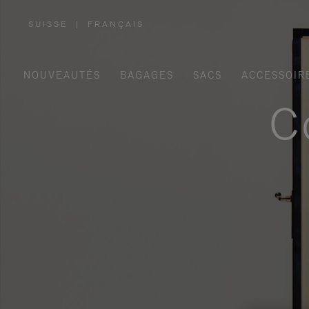
SUISSE
|
FRANÇAIS
,
SÉLECTIONNEZ
VOTRE
RÉGION
NOUVEAUTÉS
BAGAGES
SACS
ACCESSOIR
C