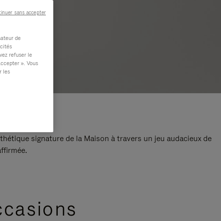
inuer sans accepter
sateur de
cités
vez refuser le
accepter ». Vous
r les
thétique signature de la Maison à travers un jeu audacieux de
ffirmée.
ccasions