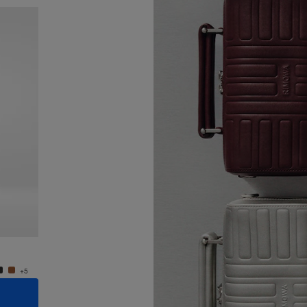
Nouveauté
Groove - Cuir Petit Sac Bandoulière
Groove 
CHF 1.030,00
CHF 1.
+5
+5
AJOUTER AU PANIER