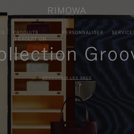
ES
PRODUITS
PERSONNALISER
SERVICE
D'EXCEPTION
ollection Groo
DÉCOUVRIR LES SACS