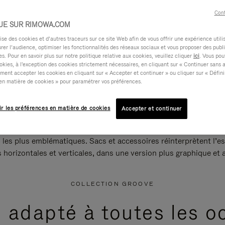
Cont
UE SUR RIMOWA.COM
e des cookies et d’autres traceurs sur ce site Web afin de vous offrir une expérience utili
rer l’audience, optimiser les fonctionnalités des réseaux sociaux et vous proposer des publi
s. Pour en savoir plus sur notre politique relative aux cookies, veuillez cliquer
ici
. Vous pou
okies, à l'exception des cookies strictement nécessaires, en cliquant sur « Continuer sans 
ment accepter les cookies en cliquant sur « Accepter et continuer » ou cliquer sur « Défini
en matière de cookies » pour paramétrer vos préférences.
ir les préférences en matière de cookies
Accepter et continuer
 les plus emblématiques. Sacs et accessoires réinterprètent l’es
s horizontales et verticales, dans une version plus graphique et a
COLLECTION GROOVE
e adapté à toutes les o