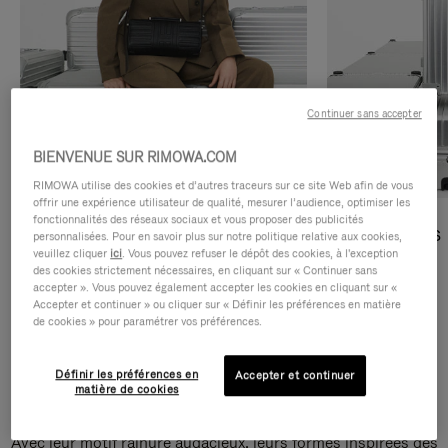
Continuer sans accepter
BIENVENUE SUR RIMOWA.COM
RIMOWA utilise des cookies et d’autres traceurs sur ce site Web afin de vous
offrir une expérience utilisateur de qualité, mesurer l’audience, optimiser les
fonctionnalités des réseaux sociaux et vous proposer des publicités
Sacs Bandoulière
Sacs Cabas
personnalisées. Pour en savoir plus sur notre politique relative aux cookies,
veuillez cliquer
ici
. Vous pouvez refuser le dépôt des cookies, à l'exception
des cookies strictement nécessaires, en cliquant sur « Continuer sans
DÉCOUVRIR
DÉCOUVRIR
accepter ». Vous pouvez également accepter les cookies en cliquant sur «
Accepter et continuer » ou cliquer sur « Définir les préférences en matière
de cookies » pour paramétrer vos préférences.
Définir les préférences en
Accepter et continuer
Sacs Bandoulière Groove
matière de cookies
Avec leur motif rainuré audacieux, leurs formes inspirées des