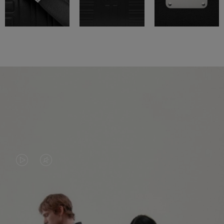
LA
LE
VIDÉO
SON
N'EST
DE
PAS
LA