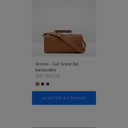
Groove - Cuir Grand Sac
Groove - Cuir G
bandoulière
Bandoulière
CHF 1.520,00
CHF 1.520,00
AJOUTER AU PANIER
AJOUTER 