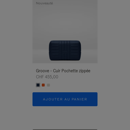
Nouveauté
Nouveauté
Groove - Cuir Pochette zippée
Groove - Cuir P
CHF 455,00
CHF 455,00
AJOUTER AU PANIER
AJOUTER 