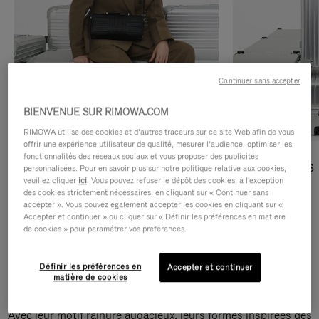
Continuer sans accepter
BIENVENUE SUR RIMOWA.COM
RIMOWA utilise des cookies et d’autres traceurs sur ce site Web afin de vous
offrir une expérience utilisateur de qualité, mesurer l’audience, optimiser les
fonctionnalités des réseaux sociaux et vous proposer des publicités
Sacs Bandoulière
Sacs Cabas
personnalisées. Pour en savoir plus sur notre politique relative aux cookies,
veuillez cliquer
ici
. Vous pouvez refuser le dépôt des cookies, à l'exception
des cookies strictement nécessaires, en cliquant sur « Continuer sans
DÉCOUVRIR
DÉCOUVRIR
accepter ». Vous pouvez également accepter les cookies en cliquant sur «
Accepter et continuer » ou cliquer sur « Définir les préférences en matière
de cookies » pour paramétrer vos préférences.
Définir les préférences en
Accepter et continuer
Sacs Bandoulière Groove
matière de cookies
Avec leur motif rainuré audacieux, leurs formes inspirées des