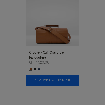
Groove - Cuir Grand Sac
Groove - Cuir G
bandoulière
Bandoulière
CHF 1.520,00
CHF 1.520,00
AJOUTER AU PANIER
AJOUTER 