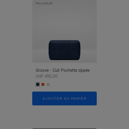
Nouveauté
Nouveauté
Groove - Cuir Pochette zippée
Groove - Cuir P
CHF 455,00
CHF 455,00
AJOUTER AU PANIER
AJOUTER 