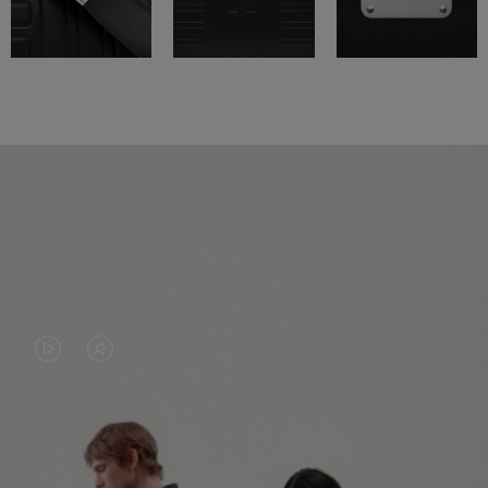
LA
LE
VIDÉO
SON
N'EST
DE
PAS
LA