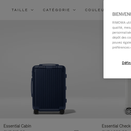
TAILLE
CATÉGORIE
COULEUR
MA
BIENVEN
RIMOWA utilis
qualité, mesu
personnalisée
dépôt des co
pouvez égale
préférences 
Défin
Essential Cabin
Essential Check