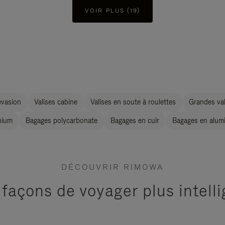
VOIR PLUS (19)
évasion
Valises cabine
Valises en soute à roulettes
Grandes val
nium
Bagages polycarbonate
Bagages en cuir
Bagages en alum
DÉCOUVRIR RIMOWA
 façons de voyager plus intel