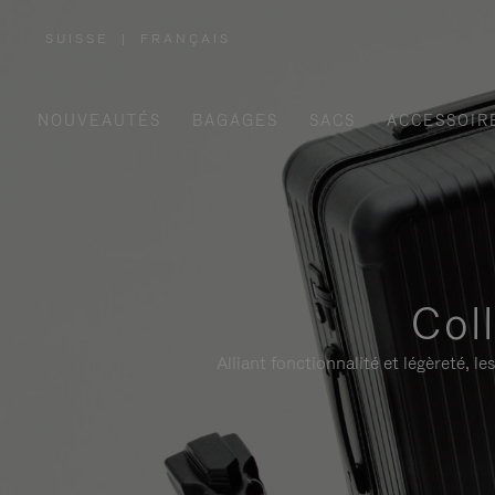
SUISSE
|
FRANÇAIS
,
SÉLECTIONNEZ
VOTRE
RÉGION
NOUVEAUTÉS
BAGAGES
SACS
ACCESSOIR
Col
Alliant fonctionnalité et légèreté,