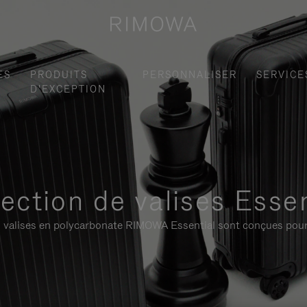
ES
PRODUITS
PERSONNALISER
SERVICE
D'EXCEPTION
lection de valises Essen
 les valises en polycarbonate RIMOWA Essential sont conçues pour 