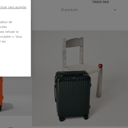
TRIER PAR
inuer sans accepter
31 produits
sateur de
cités
vez refuser le
accepter ». Vous
r les