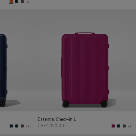
+1
Essential Check-In L
CHF 1.020,00
+4
+4