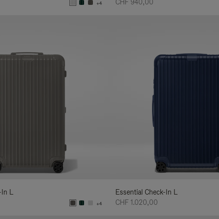
CHF 940,00
+4
-In L
Essential Check-In L
CHF 1.020,00
+4