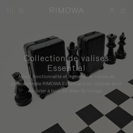
Collection de valises
Essential
Alliant fonctionnalité et légèreté, les valises en
polycarbonate RIMOWA Essential sont conçues pour
résister à tous les aléas du voyage.