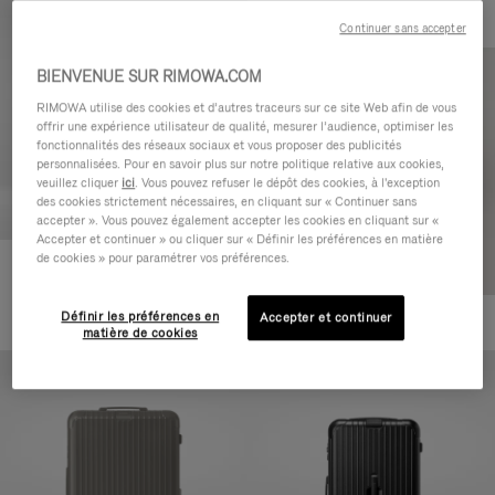
Continuer sans accepter
BIENVENUE SUR RIMOWA.COM
RIMOWA utilise des cookies et d’autres traceurs sur ce site Web afin de vous
offrir une expérience utilisateur de qualité, mesurer l’audience, optimiser les
fonctionnalités des réseaux sociaux et vous proposer des publicités
personnalisées. Pour en savoir plus sur notre politique relative aux cookies,
veuillez cliquer
ici
. Vous pouvez refuser le dépôt des cookies, à l'exception
des cookies strictement nécessaires, en cliquant sur « Continuer sans
accepter ». Vous pouvez également accepter les cookies en cliquant sur «
Accepter et continuer » ou cliquer sur « Définir les préférences en matière
de cookies » pour paramétrer vos préférences.
Essential Cabin
CHF 815,00
Définir les préférences en
Accepter et continuer
+5
matière de cookies