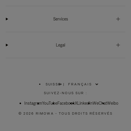
Services
Legal
SUISSE
|
,
SÉLECTIONNEZ
SUIVEZ-NOUS SUR :
VOTRE
RÉGION
Instagram
YouTube
Facebook
X
LinkedIn
WeChat
Weibo
© 2026 RIMOWA - TOUS DROITS RÉSERVÉS