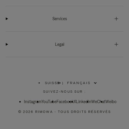
Services
Legal
SUISSE
|
,
SÉLECTIONNEZ
SUIVEZ-NOUS SUR :
VOTRE
RÉGION
Instagram
YouTube
Facebook
X
LinkedIn
WeChat
Weibo
© 2026 RIMOWA - TOUS DROITS RÉSERVÉS