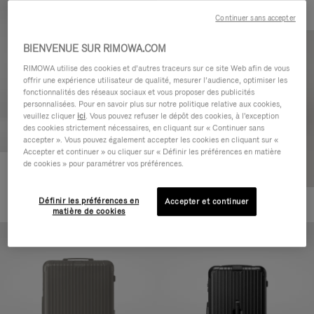
Continuer sans accepter
BIENVENUE SUR RIMOWA.COM
RIMOWA utilise des cookies et d’autres traceurs sur ce site Web afin de vous
offrir une expérience utilisateur de qualité, mesurer l’audience, optimiser les
fonctionnalités des réseaux sociaux et vous proposer des publicités
personnalisées. Pour en savoir plus sur notre politique relative aux cookies,
veuillez cliquer
ici
. Vous pouvez refuser le dépôt des cookies, à l'exception
des cookies strictement nécessaires, en cliquant sur « Continuer sans
accepter ». Vous pouvez également accepter les cookies en cliquant sur «
Accepter et continuer » ou cliquer sur « Définir les préférences en matière
de cookies » pour paramétrer vos préférences.
Essential Cabin
CHF 815,00
Définir les préférences en
Accepter et continuer
+5
matière de cookies