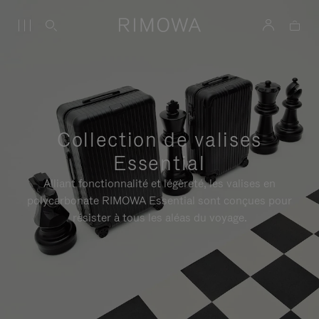
Collection de valises
Essential
Alliant fonctionnalité et légèreté, les valises en
polycarbonate RIMOWA Essential sont conçues pour
résister à tous les aléas du voyage.