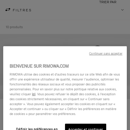
TRIER PAR
FILTRES
10 produits
Continuer sans accepter
BIENVENUE SUR RIMOWA.COM
RIMOWA utilise des cookies et d’autres traceurs sur ce site Web afin de vous
offrir une expérience utilisateur de qualité, mesurer l’audience, optimiser les
fonctionnalités des réseaux sociaux et vous proposer des publicités
personnalisées. Pour en savoir plus sur notre politique relative aux cookies,
veuillez cliquer
ici
. Vous pouvez refuser le dépôt des cookies, à l'exception
des cookies strictement nécessaires, en cliquant sur « Continuer sans
accepter ». Vous pouvez également accepter les cookies en cliquant sur «
Never Still - Cuir Trousse de
Never Still - Cuir Grand Sac à
Accepter et continuer » ou cliquer sur « Définir les préférences en matière
Toilette
dos à rabat
de cookies » pour paramétrer vos préférences.
CHF 640,00
CHF 1.950,00
Définir les préférences en
Accepter et continuer