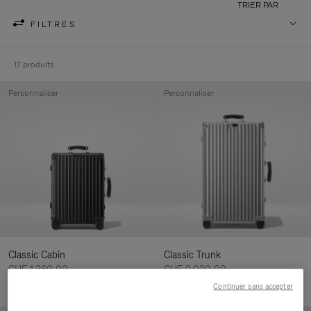
TRIER PAR
FILTRES
17 produits
Personnaliser
Personnaliser
Classic Cabin
Classic Trunk
CHF 1.360,00
CHF 2.020,00
Continuer sans accepter