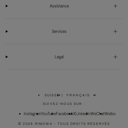
Assistance
Services
Legal
SUISSE
|
,
SÉLECTIONNEZ
SUIVEZ-NOUS SUR :
VOTRE
RÉGION
Instagram
YouTube
Facebook
X
LinkedIn
WeChat
Weibo
© 2026 RIMOWA - TOUS DROITS RÉSERVÉS