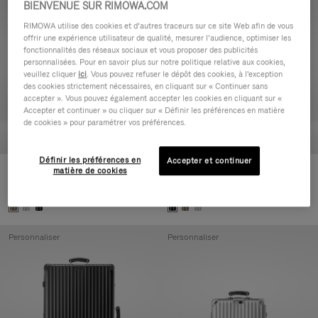
BIENVENUE SUR RIMOWA.COM
Personnaliser
Personnaliser
RIMOWA utilise des cookies et d’autres traceurs sur ce site Web afin de vous
offrir une expérience utilisateur de qualité, mesurer l’audience, optimiser les
fonctionnalités des réseaux sociaux et vous proposer des publicités
personnalisées. Pour en savoir plus sur notre politique relative aux cookies,
veuillez cliquer
ici
. Vous pouvez refuser le dépôt des cookies, à l'exception
des cookies strictement nécessaires, en cliquant sur « Continuer sans
accepter ». Vous pouvez également accepter les cookies en cliquant sur «
Accepter et continuer » ou cliquer sur « Définir les préférences en matière
de cookies » pour paramétrer vos préférences.
Définir les préférences en
Accepter et continuer
matière de cookies
Classic Check-In L
Classic Trunk
CHF 1.670,00
CHF 2.020,00
Personnaliser
Personnaliser