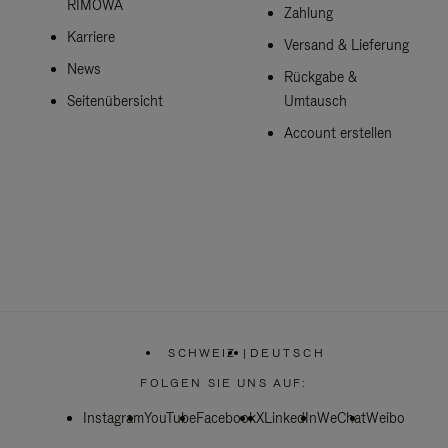
RIMOWA
Zahlung
Karriere
Versand & Lieferung
News
Rückgabe &
Seitenübersicht
Umtausch
Account erstellen
SCHWEIZ
|
DEUTSCH
,
WÄHLEN
FOLGEN SIE UNS AUF:
SIE
IHRE
Instagram
YouTube
Facebook
REGION
X
LinkedIn
WeChat
Weibo
AUS