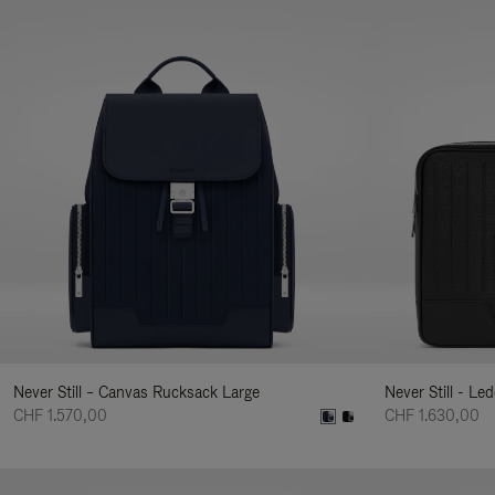
Never Still – Canvas Rucksack Large
Never Still - Le
CHF 1.570,00
CHF 1.630,00