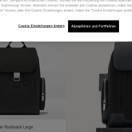
 von "zwingend erforderlichen Cookies", können Sie die Platzierung von Cookies ablehnen
 Zustimmung" klicken. Alternativ können Sie entweder alle Cookies akzeptieren, indem Sie
RIAL
KOLLEKTION
MERKMALE
en" klicken, oder Ihre Cookie-Einstellungen ändern, indem Sie "Cookie Einstellungen änder
erfeinern
ie
Cookie Einstellungen ändern
hre
Akzeptieren und Fortfahren
rgebnisse
it:
der Rucksack Large