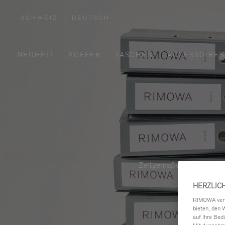
SCHWEIZ
|
DEUTSCH
,
WÄHLEN
SIE
IHRE
REGION
AUS
NEUHEIT
KOFFER
TASCHEN
ACCESSOIRES
Zeitgemäße, funktionale 
HERZLIC
RIMOWA verwe
bieten, den 
auf Ihre Bed