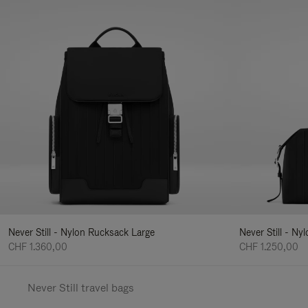
Never Still - Nylon Rucksack Large
Never Still - N
CHF 1.360,00
CHF 1.250,00
Never Still travel bags