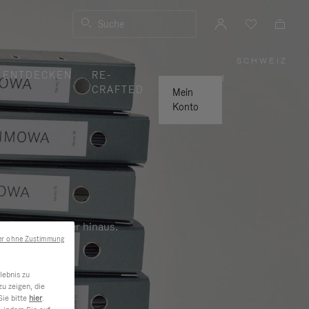
Suche
SCHWEIZ
,
ENTDECKEN
RE-
WÄHLE
|
SIE
CRAFTED
IHRE
Mein
REGION
AUS
Konto
Beruf und darüber hinaus.
er ohne Zustimmung
lebnis zu
u zeigen, die
Sie bitte
hier
.