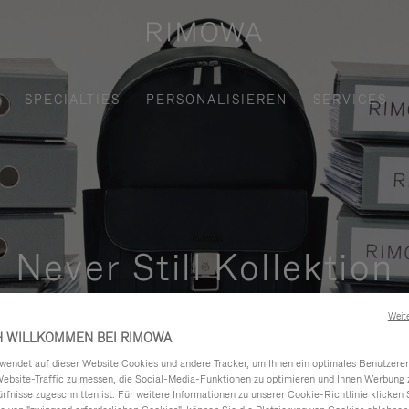
SPECIALTIES
PERSONALISIEREN
SERVICES
Never Still Kollektion
und elegante Lösung für das tägliche Pendeln in der Stadt, im 
Weit
H WILLKOMMEN BEI RIMOWA
ndet auf dieser Website Cookies und andere Tracker, um Ihnen ein optimales Benutzerer
Website-Traffic zu messen, die Social-Media-Funktionen zu optimieren und Ihnen Werbung z
ürfnisse zugeschnitten ist. Für weitere Informationen zu unserer Cookie-Richtlinie klicken 