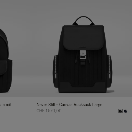
ium mit
Never Still – Canvas Rucksack Large
CHF 1.570,00