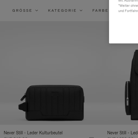
Mit Ausnahme
"Weiter ohne
GRÖSSE
KATEGORIE
FARBE
MATE
und Fortfahr
V
S
I
E
m
Never Still - Leder Kulturbeutel
Never Still - Le