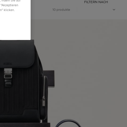
, indem Sie auf
FILTERN NACH
 "Akzeptieren
10 produkte
n" klicken.