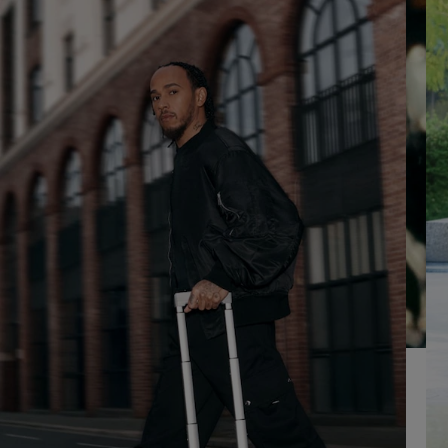
UM
AUFHEBEN
ES
DER
ABZUSPIELEN.
STUMMSCHALTUNG