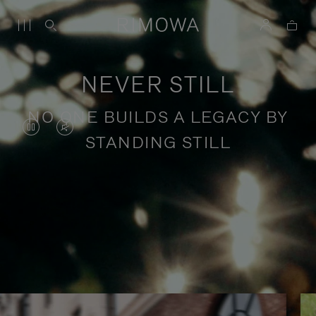
NEVER STILL
NO ONE BUILDS A LEGACY BY
DAS
VIDEO
STANDING STILL
VIDEO
IST
IST
STUMMGESCHALTET,
ANGEHALTEN,
BITTE
Geschichten über inspirierende
BITTE
KLICKEN
Reisen
DRÜCKEN
SIE
SIE,
ZUM