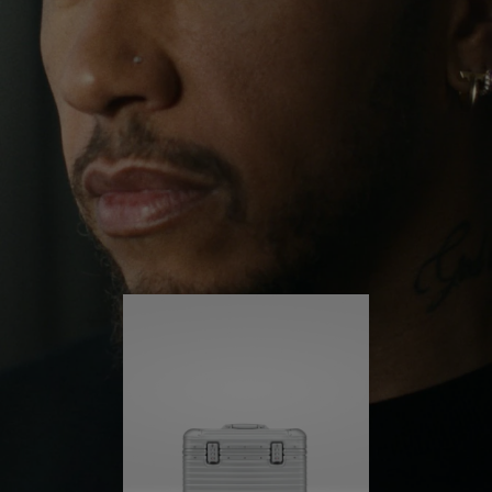
ihn weit über seine gewohnte Umgebung
herausgeführt. Getrieben von seiner Lust auf neue
DRÜCKEN
SIE
Erfahrungen in der Welt hört er nicht auf, sich
SIE,
ZUM
selbst herauszufordern und immer weiter zu lernen.
UM
AUFHEBEN
ES
DER
Sein RIMOWA Pilot ist immer an seiner Seite – und
jede Spur auf ihm erzählt die Geschichte eines
ABZUSPIELEN.
STUMMSCHALTUNG
anderen Ortes und davon, was er dort erlebt hat.