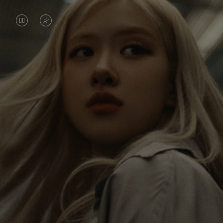
DAS
VIDEO
VIDEO
IST
IST
STUMMGESCHALTET,
Rosé erkundet die Welt non-stop, und mit jeder
ANGEHALTEN,
BITTE
Reise erhält sie neue Perspektiven, die einen
BITTE
KLICKEN
bleibenden Eindruck bei ihr hinterlassen. Mit jedem
neuen Ziel entdeckt sie die Welt und sich selber auf
DRÜCKEN
SIE
neue Weise.
SIE,
ZUM
UM
AUFHEBEN
Ihr RIMOWA Classic Cabin ist eine Erinnerung an
ES
DER
alle Geschichten, die sie gesammelt hat – jeder
Sticker, Kratzer und jede Delle ist ein Symbol für
ABZUSPIELEN.
STUMMSCHALTUNG
ihren Weg.