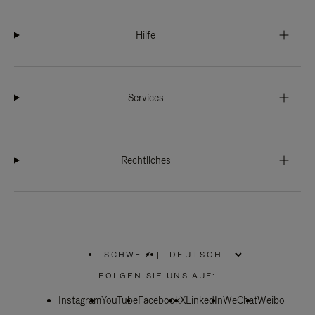
Hilfe
Services
Rechtliches
SCHWEIZ
|
,
WÄHLEN
FOLGEN SIE UNS AUF:
SIE
IHRE
Instagram
YouTube
REGION
Facebook
X
LinkedIn
WeChat
Weibo
AUS