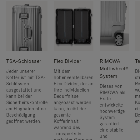
TSA-Schlösser
Flex Divider
RIMOWA
Te
Multiwheel®
Jeder unserer
Mit dem
Di
System
Koffer ist mit TSA-
höhenverstellbaren
st
Schlössern
Flex Divider, der an
Re
Dieses von
ausgestattet und
Ihre individuellen
wu
RIMOWA als
kann bei der
Bedürfnisse
ma
Erste
Sicherheitskontrolle
angepasst werden
Ko
entwickelte
am Flughafen ohne
kann, bleibt der
ei
hochwertige
Beschädigung
gesamte
Be
System
geöffnet werden.
Kofferinhalt
en
garantiert
während des
eine stabile
Transports in
und