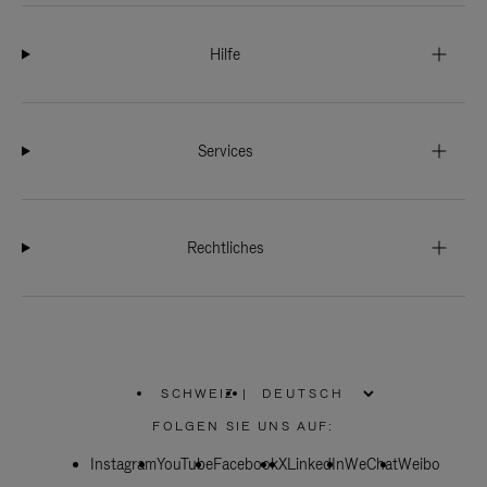
Hilfe
Services
Rechtliches
SCHWEIZ
|
,
WÄHLEN
FOLGEN SIE UNS AUF:
SIE
IHRE
Instagram
YouTube
REGION
Facebook
X
LinkedIn
WeChat
Weibo
AUS