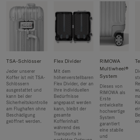
TSA-Schlösser
Flex Divider
RIMOWA
Te
Multiwheel®
Jeder unserer
Mit dem
Di
System
Koffer ist mit TSA-
höhenverstellbaren
st
Schlössern
Flex Divider, der an
Re
Dieses von
ausgestattet und
Ihre individuellen
wu
RIMOWA als
kann bei der
Bedürfnisse
ma
Erste
Sicherheitskontrolle
angepasst werden
Ko
entwickelte
am Flughafen ohne
kann, bleibt der
ei
hochwertige
Beschädigung
gesamte
Be
System
geöffnet werden.
Kofferinhalt
en
garantiert
während des
eine stabile
Transports in
und