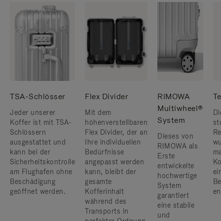
TSA-Schlösser
Flex Divider
RIMOWA
Te
Multiwheel®
Jeder unserer
Mit dem
Di
System
Koffer ist mit TSA-
höhenverstellbaren
st
Schlössern
Flex Divider, der an
Re
Dieses von
ausgestattet und
Ihre individuellen
wu
RIMOWA als
kann bei der
Bedürfnisse
ma
Erste
Sicherheitskontrolle
angepasst werden
Ko
entwickelte
am Flughafen ohne
kann, bleibt der
ei
hochwertige
Beschädigung
gesamte
Be
System
geöffnet werden.
Kofferinhalt
en
garantiert
während des
eine stabile
Transports in
und