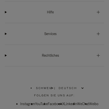
Hilfe
Services
Rechtliches
SCHWEIZ
|
,
WÄHLEN
FOLGEN SIE UNS AUF:
SIE
IHRE
Instagram
YouTube
REGION
Facebook
X
LinkedIn
WeChat
Weibo
AUS