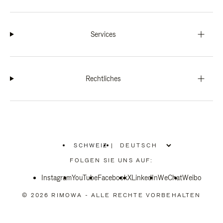
Services
Rechtliches
SCHWEIZ
|
,
WÄHLEN
FOLGEN SIE UNS AUF:
SIE
IHRE
Instagram
YouTube
REGION
Facebook
X
LinkedIn
WeChat
Weibo
AUS
© 2026 RIMOWA - ALLE RECHTE VORBEHALTEN