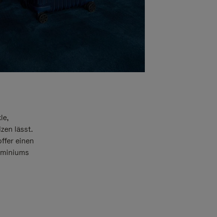
le,
zen lässt.
offer einen
luminiums