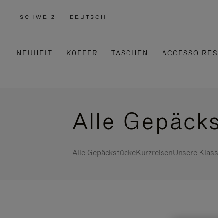
SCHWEIZ
|
DEUTSCH
,
WÄHLEN
SIE
IHRE
REGION
AUS
NEUHEIT
KOFFER
TASCHEN
ACCESSOIRES
Alle Gepäck
Alle Gepäckstücke
Kurzreisen
Unsere Klass