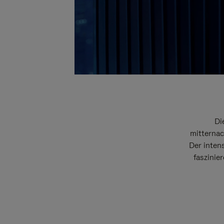
Di
mitternac
Der intens
faszinie