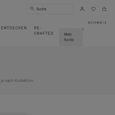
Suche
SCHWEIZ
,
ENTDECKEN
RE-
WÄHLE
|
SIE
CRAFTED
IHRE
Mein
REGION
AUS
Konto
 je nach Kollektion