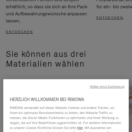
erhältlich, so dass sie sich an Ihre Pack-
für ein- bis zwei
und Aufbewahrungswünsche anpassen
ENTDECKEN
lassen.
ENTDECKEN
Sie können aus drei
Materialien wählen
Weiter ohne Zustimmung
HERZLICH WILLKOMMEN BEI RIMOWA
RIMOWA verwendet auf dieser Website Cookies und andere Tracker, um
Ihnen ein optimales Benutzererlebnis zu bieten, den Website-Traffic zu
messen, die Social-Media-Funktionen zu optimieren und Ihnen Werbung zu
zeigen, die auf Ihre Bedürfnisse zugeschnitten ist. Für weitere Informationen
zu unserer Cookie-Richtlinie klicken Sie bitte
hier
. Mit Ausnahme von