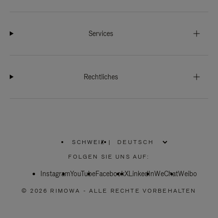
Services
Rechtliches
SCHWEIZ
|
,
WÄHLEN
FOLGEN SIE UNS AUF:
SIE
IHRE
Instagram
YouTube
REGION
Facebook
X
LinkedIn
WeChat
Weibo
AUS
© 2026 RIMOWA - ALLE RECHTE VORBEHALTEN