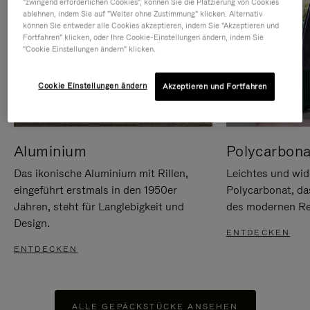
"zwingend erforderlichen Cookies", können Sie die Platzierung von Cookies
ablehnen, indem Sie auf "Weiter ohne Zustimmung" klicken. Alternativ
können Sie entweder alle Cookies akzeptieren, indem Sie "Akzeptieren und
Fortfahren" klicken, oder Ihre Cookie-Einstellungen ändern, indem Sie
"Cookie Einstellungen ändern" klicken.
Cookie Einstellungen ändern
Akzeptieren und Fortfahren
Aluminium
Polycarbona
Das ikonische Aluminium mit Rillen,
Leichtes und wid
eingeführt erstmals in den 1950er
Polycarbonat, d
Jahren, steht für Langlebigkeit und
des modernen Rei
Design.
ENTDECKEN
ENTDECKEN
ALLE GEPÄCKSTÜCKE ANSEHEN