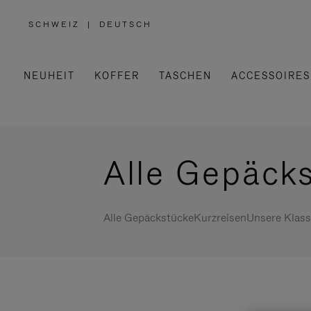
SCHWEIZ
|
DEUTSCH
,
WÄHLEN
SIE
IHRE
REGION
AUS
NEUHEIT
KOFFER
TASCHEN
ACCESSOIRES
Alle Gepäck
Alle Gepäckstücke
Kurzreisen
Unsere Klass