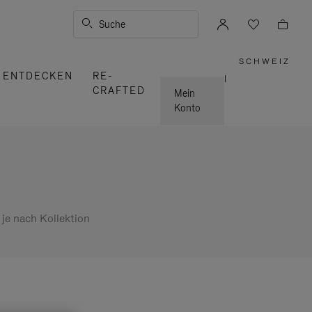
Suche
SCHWEIZ
,
ENTDECKEN
RE-
WÄHLE
|
SIE
CRAFTED
IHRE
Mein
REGION
AUS
Konto
 je nach Kollektion