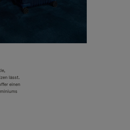
le,
zen lässt.
offer einen
luminiums