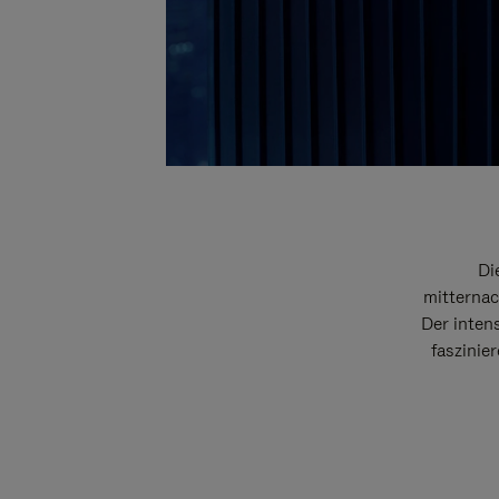
Di
mitternac
Der intens
faszinie