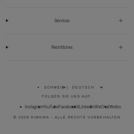
Services
Rechtliches
SCHWEIZ
|
,
WÄHLEN
FOLGEN SIE UNS AUF:
SIE
IHRE
Instagram
YouTube
REGION
Facebook
X
LinkedIn
WeChat
Weibo
AUS
© 2026 RIMOWA - ALLE RECHTE VORBEHALTEN