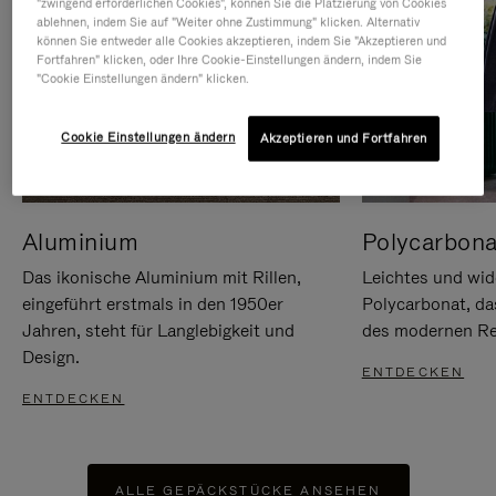
"zwingend erforderlichen Cookies", können Sie die Platzierung von Cookies
ablehnen, indem Sie auf "Weiter ohne Zustimmung" klicken. Alternativ
können Sie entweder alle Cookies akzeptieren, indem Sie "Akzeptieren und
Fortfahren" klicken, oder Ihre Cookie-Einstellungen ändern, indem Sie
"Cookie Einstellungen ändern" klicken.
Cookie Einstellungen ändern
Akzeptieren und Fortfahren
Aluminium
Polycarbona
Das ikonische Aluminium mit Rillen,
Leichtes und wid
eingeführt erstmals in den 1950er
Polycarbonat, d
Jahren, steht für Langlebigkeit und
des modernen Rei
Design.
ENTDECKEN
ENTDECKEN
ALLE GEPÄCKSTÜCKE ANSEHEN