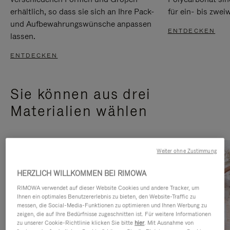
erhältlich, so dass sie sich an Ihre Pack-
für ein- bis zwei
und Aufbewahrungswünsche anpassen
ENTDECKEN
lassen.
ENTDECKEN
Sie können aus drei
Materialien wählen
Weiter ohne Zustimmung
HERZLICH WILLKOMMEN BEI RIMOWA
RIMOWA verwendet auf dieser Website Cookies und andere Tracker, um
Ihnen ein optimales Benutzererlebnis zu bieten, den Website-Traffic zu
messen, die Social-Media-Funktionen zu optimieren und Ihnen Werbung zu
zeigen, die auf Ihre Bedürfnisse zugeschnitten ist. Für weitere Informationen
zu unserer Cookie-Richtlinie klicken Sie bitte
hier
. Mit Ausnahme von