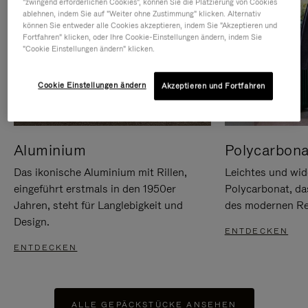
"zwingend erforderlichen Cookies", können Sie die Platzierung von Cookies
ablehnen, indem Sie auf "Weiter ohne Zustimmung" klicken. Alternativ
können Sie entweder alle Cookies akzeptieren, indem Sie "Akzeptieren und
Fortfahren" klicken, oder Ihre Cookie-Einstellungen ändern, indem Sie
"Cookie Einstellungen ändern" klicken.
Cookie Einstellungen ändern
Akzeptieren und Fortfahren
Aluminium
Polycarbona
Das ikonische Aluminium mit Rillen,
Leichtes und wid
eingeführt erstmals in den 1950er
Polycarbonat, d
Jahren, steht für Langlebigkeit und
des modernen Rei
Design.
ENTDECKEN
ENTDECKEN
ALLE GEPÄCKSTÜCKE ANSEHEN