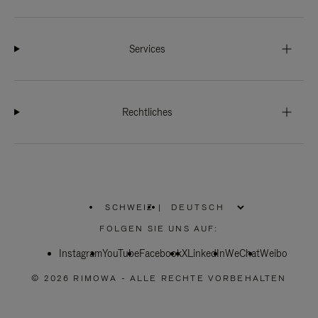
Services
Rechtliches
SCHWEIZ
|
,
WÄHLEN
FOLGEN SIE UNS AUF:
SIE
IHRE
Instagram
YouTube
REGION
Facebook
X
LinkedIn
WeChat
Weibo
AUS
© 2026 RIMOWA - ALLE RECHTE VORBEHALTEN