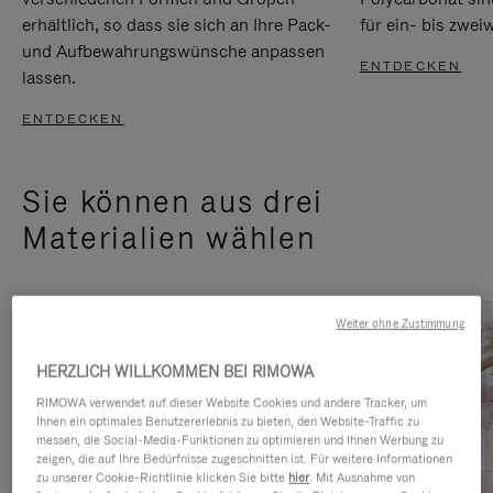
erhältlich, so dass sie sich an Ihre Pack-
für ein- bis zwei
und Aufbewahrungswünsche anpassen
ENTDECKEN
lassen.
ENTDECKEN
Sie können aus drei
Materialien wählen
Weiter ohne Zustimmung
HERZLICH WILLKOMMEN BEI RIMOWA
RIMOWA verwendet auf dieser Website Cookies und andere Tracker, um
Ihnen ein optimales Benutzererlebnis zu bieten, den Website-Traffic zu
messen, die Social-Media-Funktionen zu optimieren und Ihnen Werbung zu
zeigen, die auf Ihre Bedürfnisse zugeschnitten ist. Für weitere Informationen
zu unserer Cookie-Richtlinie klicken Sie bitte
hier
. Mit Ausnahme von