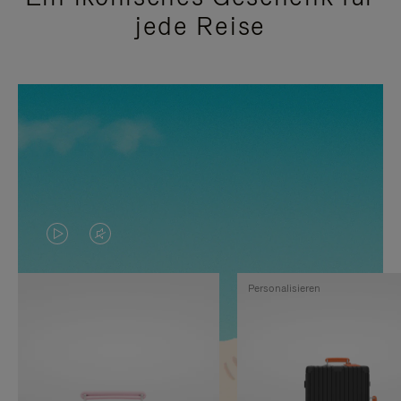
jede Reise
DAS
VIDEO
VIDEO
IST
Personalisieren
IST
STUMMGESCHALTET,
NICHT
BITTE
PAUSIERT,
KLICKEN