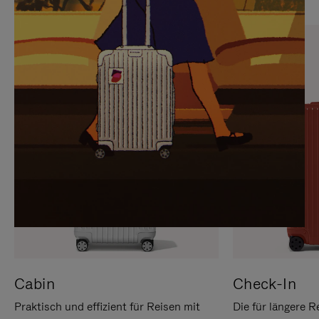
SIE,
AUFHEBEN
UM
DER
ES
STUMMSCHALTUNG
ANZUHALTEN
Cabin
Check-In
Praktisch und effizient für Reisen mit
Die für längere R