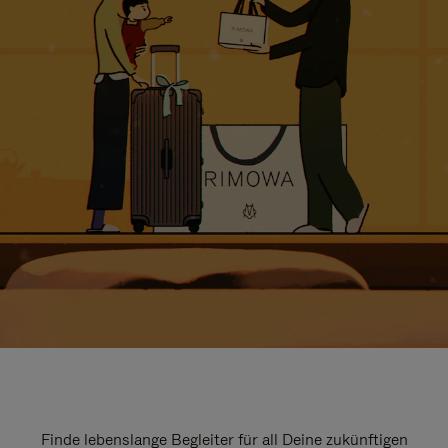
Finde lebenslange Begleiter für all Deine zukünftigen