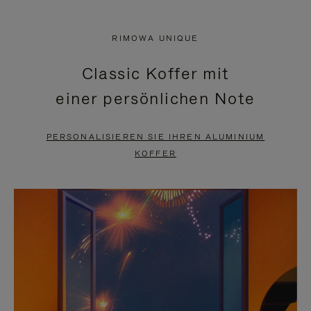
VIDEO
IST
IST
STUMMGESCHALTET,
RIMOWA UNIQUE
NICHT
BITTE
Classic Koffer mit
PAUSIERT,
KLICKEN
einer persönlichen Note
BITTE
SIE
DRÜCKEN
ZUM
PERSONALISIEREN SIE IHREN ALUMINIUM
SIE,
AUFHEBEN
KOFFER
UM
DER
ES
STUMMSCHALTUNG
ANZUHALTEN