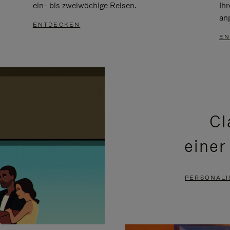
ein- bis zweiwöchige Reisen.
Ih
an
ENTDECKEN
EN
Cl
einer
PERSONALI