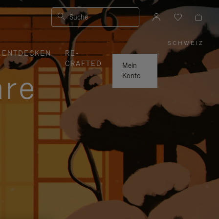
Suche
SCHWEIZ
,
ENTDECKEN
RE-
WÄHLE
|
SIE
CRAFTED
IHRE
Mein
REGION
hre
AUS
Konto