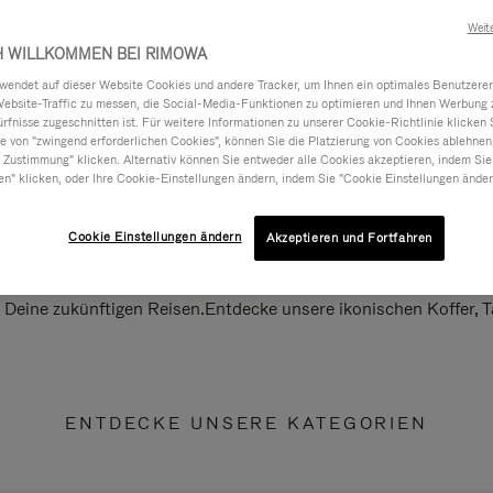
Weit
H WILLKOMMEN BEI RIMOWA
ndet auf dieser Website Cookies und andere Tracker, um Ihnen ein optimales Benutzerer
Website-Traffic zu messen, die Social-Media-Funktionen zu optimieren und Ihnen Werbung z
ürfnisse zugeschnitten ist. Für weitere Informationen zu unserer Cookie-Richtlinie klicken 
 von "zwingend erforderlichen Cookies", können Sie die Platzierung von Cookies ablehnen
 Zustimmung" klicken. Alternativ können Sie entweder alle Cookies akzeptieren, indem Sie
en" klicken, oder Ihre Cookie-Einstellungen ändern, indem Sie "Cookie Einstellungen änder
Cookie Einstellungen ändern
Akzeptieren und Fortfahren
ll Deine zukünftigen Reisen.Entdecke unsere ikonischen Koffer,
ENTDECKE UNSERE KATEGORIEN