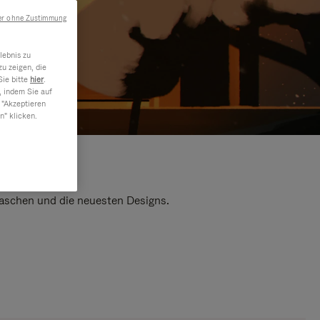
er ohne Zustimmung
lebnis zu
u zeigen, die
Sie bitte
hier
.
, indem Sie auf
 "Akzeptieren
n" klicken.
 Taschen und die neuesten Designs.