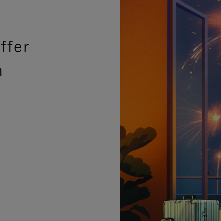
ffer
n