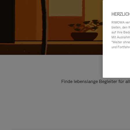
HERZLIC
RIMOWA verwe
bieten, den 
auf Ihre Bed
Mit Ausnahme
"Weiter ohne
und Fortfahr
Finde lebenslange Begleiter für a