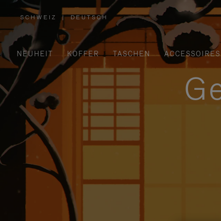
SCHWEIZ
|
DEUTSCH
,
WÄHLEN
SIE
IHRE
REGION
AUS
NEUHEIT
KOFFER
TASCHEN
ACCESSOIRES
Ge