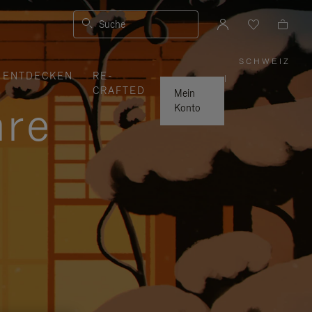
Suche
SCHWEIZ
,
ENTDECKEN
RE-
WÄHLE
|
SIE
CRAFTED
IHRE
Mein
REGION
hre
AUS
Konto