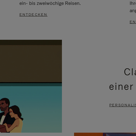
ein- bis zweiwöchige Reisen.
Ih
an
ENTDECKEN
EN
Cl
einer
PERSONALI