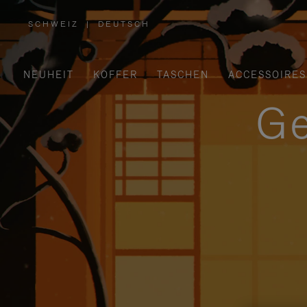
SCHWEIZ
|
DEUTSCH
,
WÄHLEN
SIE
IHRE
REGION
AUS
NEUHEIT
KOFFER
TASCHEN
ACCESSOIRES
Ge