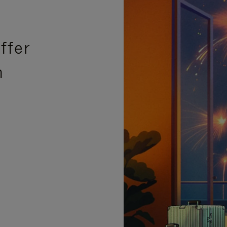
ffer
n