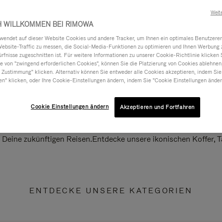
Weit
H WILLKOMMEN BEI RIMOWA
ndet auf dieser Website Cookies und andere Tracker, um Ihnen ein optimales Benutzerer
Website-Traffic zu messen, die Social-Media-Funktionen zu optimieren und Ihnen Werbung z
ürfnisse zugeschnitten ist. Für weitere Informationen zu unserer Cookie-Richtlinie klicken 
 von "zwingend erforderlichen Cookies", können Sie die Platzierung von Cookies ablehnen
 Zustimmung" klicken. Alternativ können Sie entweder alle Cookies akzeptieren, indem Sie
en" klicken, oder Ihre Cookie-Einstellungen ändern, indem Sie "Cookie Einstellungen änder
Cookie Einstellungen ändern
Akzeptieren und Fortfahren
ll Deine zukünftigen Reisen.Entdecke unsere ikonischen Koffer,
ENTDECKE UNSERE KATEGORIEN