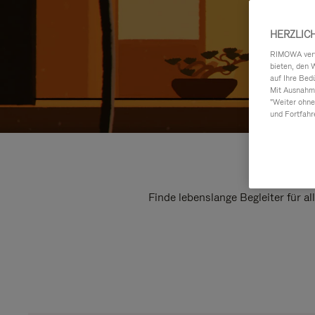
HERZLIC
RIMOWA verwe
bieten, den 
auf Ihre Bed
Mit Ausnahme
"Weiter ohne
und Fortfahr
Finde lebenslange Begleiter für a