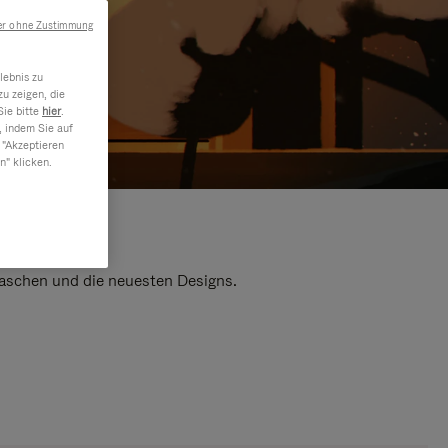
er ohne Zustimmung
lebnis zu
u zeigen, die
Sie bitte
hier
.
, indem Sie auf
 "Akzeptieren
n" klicken.
 Taschen und die neuesten Designs.