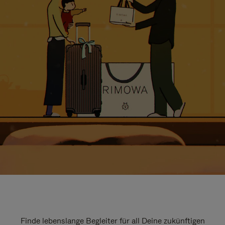
Finde lebenslange Begleiter für all Deine zukünftigen