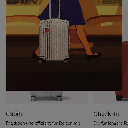
SIE,
AUFHEBEN
UM
DER
ES
STUMMSCHALTUNG
ANZUHALTEN
Cabin
Check-In
Praktisch und effizient für Reisen mit
Die für längere R