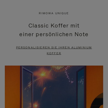
VIDEO
IST
IST
STUMMGESCHALTET,
RIMOWA UNIQUE
NICHT
BITTE
Classic Koffer mit
PAUSIERT,
KLICKEN
einer persönlichen Note
BITTE
SIE
DRÜCKEN
ZUM
PERSONALISIEREN SIE IHREN ALUMINIUM
SIE,
AUFHEBEN
KOFFER
UM
DER
ES
STUMMSCHALTUNG
ANZUHALTEN