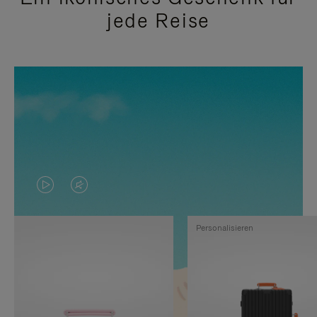
jede Reise
DAS
VIDEO
VIDEO
IST
Personalisieren
IST
STUMMGESCHALTET,
NICHT
BITTE
PAUSIERT,
KLICKEN