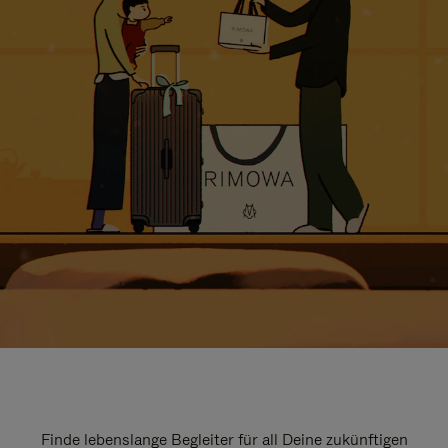
Finde lebenslange Begleiter für all Deine zukünftigen