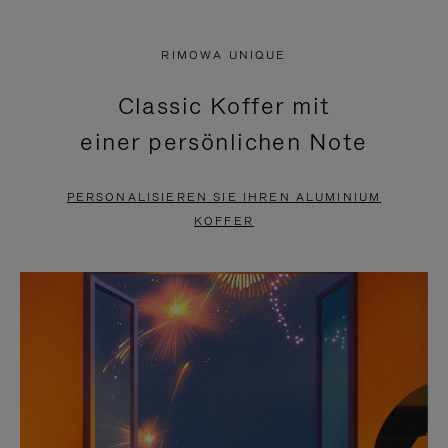
VIDEO
IST
IST
STUMMGESCHALTET,
RIMOWA UNIQUE
NICHT
BITTE
Classic Koffer mit
PAUSIERT,
KLICKEN
einer persönlichen Note
BITTE
SIE
DRÜCKEN
ZUM
PERSONALISIEREN SIE IHREN ALUMINIUM
SIE,
AUFHEBEN
KOFFER
UM
DER
ES
STUMMSCHALTUNG
ANZUHALTEN