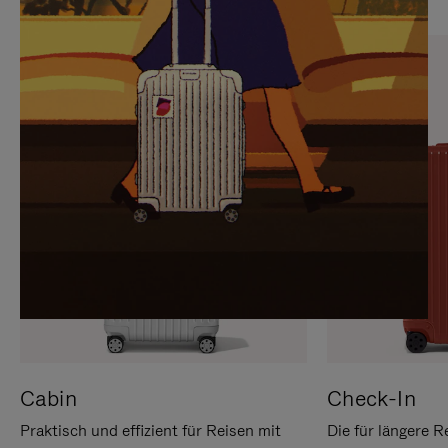
SIE,
AUFHEBEN
UM
DER
ES
STUMMSCHALTUNG
ANZUHALTEN
Cabin
Check-In
Praktisch und effizient für Reisen mit
Die für längere R