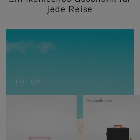
jede Reise
DAS
VIDEO
VIDEO
IST
Personalisieren
IST
STUMMGESCHALTET,
NICHT
BITTE
PAUSIERT,
KLICKEN