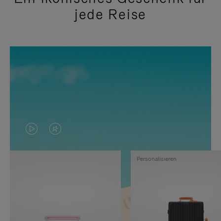
jede Reise
DAS
VIDEO
VIDEO
IST
Personalisieren
IST
STUMMGESCHALTET,
NICHT
BITTE
PAUSIERT,
KLICKEN