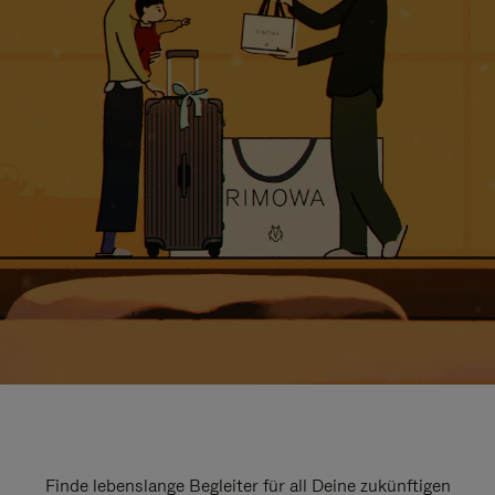
Finde lebenslange Begleiter für all Deine zukünftigen