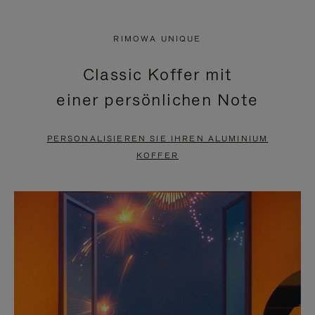
VIDEO
IST
IST
STUMMGESCHALTET,
RIMOWA UNIQUE
NICHT
BITTE
Classic Koffer mit
PAUSIERT,
KLICKEN
einer persönlichen Note
BITTE
SIE
DRÜCKEN
ZUM
PERSONALISIEREN SIE IHREN ALUMINIUM
SIE,
AUFHEBEN
KOFFER
UM
DER
ES
STUMMSCHALTUNG
ANZUHALTEN