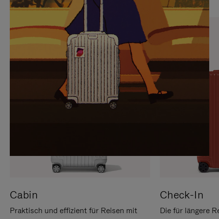
SIE,
AUFHEBEN
UM
DER
ES
STUMMSCHALTUNG
ANZUHALTEN
Cabin
Check-In
Praktisch und effizient für Reisen mit
Die für längere R