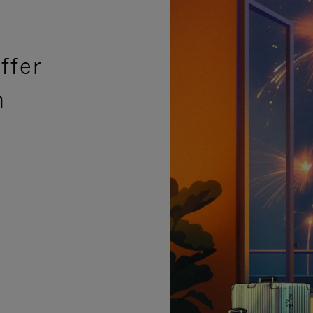
ffer
n