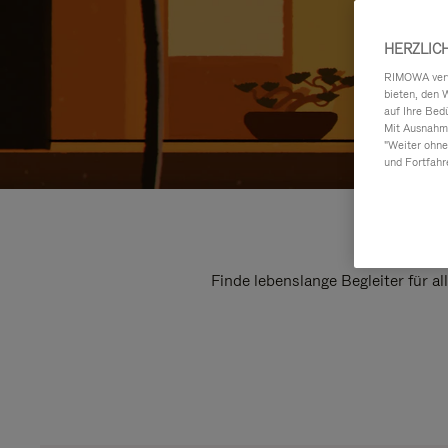
HERZLIC
RIMOWA verwe
bieten, den 
auf Ihre Bed
Mit Ausnahme
"Weiter ohne
und Fortfahr
Finde lebenslange Begleiter für a