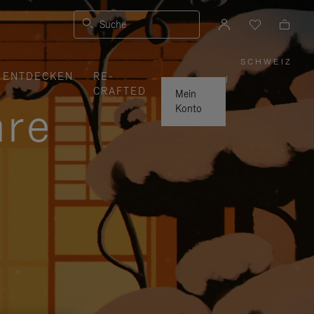
Suche
SCHWEIZ
,
ENTDECKEN
RE-
WÄHLE
|
SIE
CRAFTED
IHRE
Mein
REGION
hre
AUS
Konto