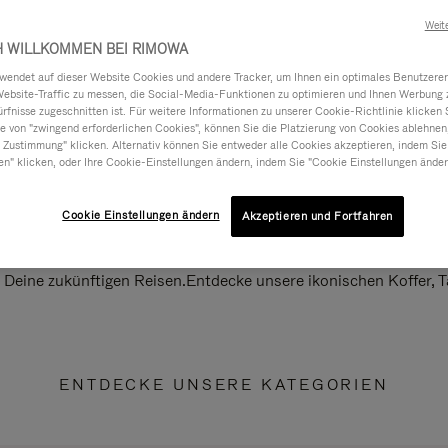
Weit
H WILLKOMMEN BEI RIMOWA
ndet auf dieser Website Cookies und andere Tracker, um Ihnen ein optimales Benutzerer
Website-Traffic zu messen, die Social-Media-Funktionen zu optimieren und Ihnen Werbung z
ürfnisse zugeschnitten ist. Für weitere Informationen zu unserer Cookie-Richtlinie klicken 
 von "zwingend erforderlichen Cookies", können Sie die Platzierung von Cookies ablehnen
 Zustimmung" klicken. Alternativ können Sie entweder alle Cookies akzeptieren, indem Sie
en" klicken, oder Ihre Cookie-Einstellungen ändern, indem Sie "Cookie Einstellungen änder
Cookie Einstellungen ändern
Akzeptieren und Fortfahren
ll Deine zukünftigen Reisen.Entdecke unsere ikonischen Koffer,
ENTDECKE UNSERE KATEGORIEN