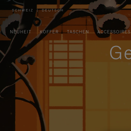
SCHWEIZ
|
DEUTSCH
,
WÄHLEN
SIE
IHRE
REGION
AUS
NEUHEIT
KOFFER
TASCHEN
ACCESSOIRES
Ge