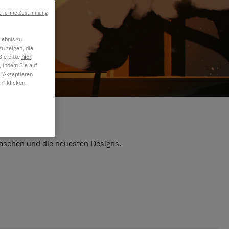
er ohne Zustimmung
lebnis zu
u zeigen, die
Sie bitte
hier
.
, indem Sie auf
 "Akzeptieren
n" klicken.
 Taschen und die neuesten Designs.