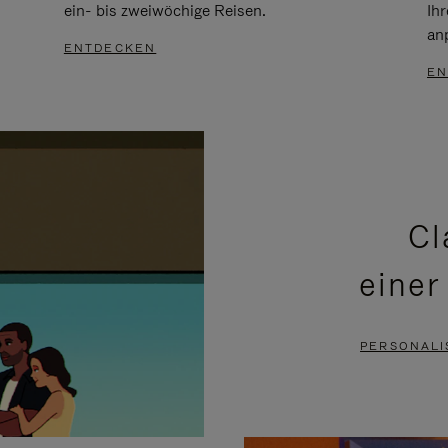
ein- bis zweiwöchige Reisen.
Ih
an
ENTDECKEN
EN
Cl
einer
PERSONALI