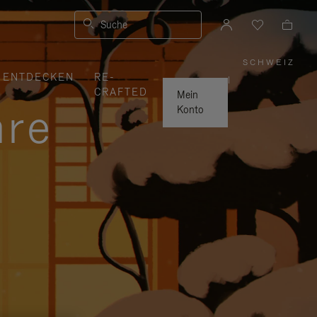
Suche
SCHWEIZ
,
ENTDECKEN
RE-
WÄHLE
|
SIE
CRAFTED
IHRE
Mein
REGION
hre
AUS
Konto