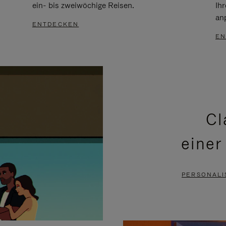
ein- bis zweiwöchige Reisen.
Ih
an
ENTDECKEN
EN
Cl
einer
PERSONALI