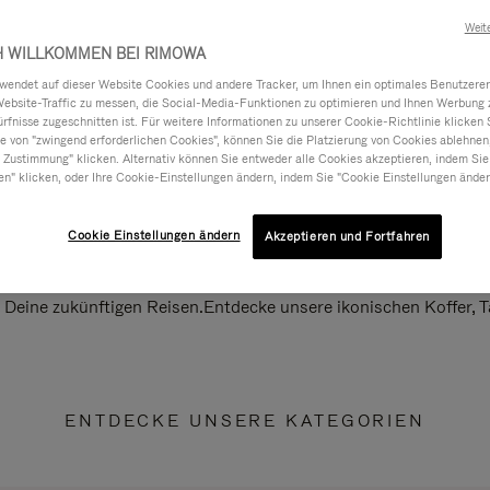
Weit
H WILLKOMMEN BEI RIMOWA
ndet auf dieser Website Cookies und andere Tracker, um Ihnen ein optimales Benutzerer
Website-Traffic zu messen, die Social-Media-Funktionen zu optimieren und Ihnen Werbung z
ürfnisse zugeschnitten ist. Für weitere Informationen zu unserer Cookie-Richtlinie klicken 
 von "zwingend erforderlichen Cookies", können Sie die Platzierung von Cookies ablehnen
 Zustimmung" klicken. Alternativ können Sie entweder alle Cookies akzeptieren, indem Sie
en" klicken, oder Ihre Cookie-Einstellungen ändern, indem Sie "Cookie Einstellungen änder
Cookie Einstellungen ändern
Akzeptieren und Fortfahren
ll Deine zukünftigen Reisen.Entdecke unsere ikonischen Koffer,
ENTDECKE UNSERE KATEGORIEN