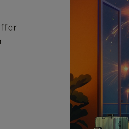
ffer
n