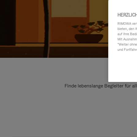
HERZLIC
RIMOWA verwe
bieten, den 
auf Ihre Bed
Mit Ausnahme
"Weiter ohne
und Fortfahr
Finde lebenslange Begleiter für a