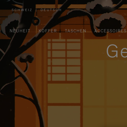
SCHWEIZ
|
DEUTSCH
,
WÄHLEN
SIE
IHRE
REGION
AUS
NEUHEIT
KOFFER
TASCHEN
ACCESSOIRES
Ge