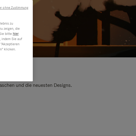
er ohne Zustimmung
lebnis zu
u zeigen, die
Sie bitte
hier
.
, indem Sie auf
 "Akzeptieren
n" klicken.
 Taschen und die neuesten Designs.