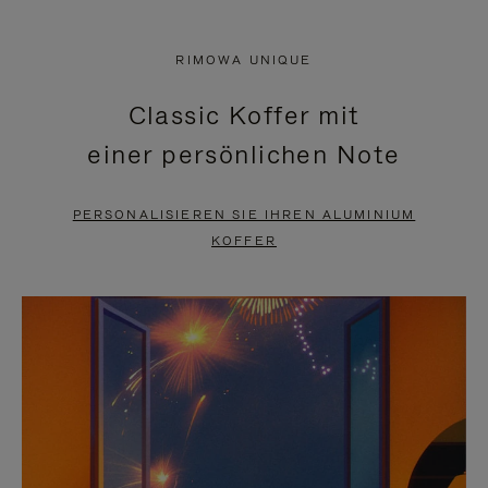
VIDEO
IST
IST
STUMMGESCHALTET,
RIMOWA UNIQUE
NICHT
BITTE
Classic Koffer mit
PAUSIERT,
KLICKEN
einer persönlichen Note
BITTE
SIE
DRÜCKEN
ZUM
PERSONALISIEREN SIE IHREN ALUMINIUM
SIE,
AUFHEBEN
KOFFER
UM
DER
ES
STUMMSCHALTUNG
ANZUHALTEN