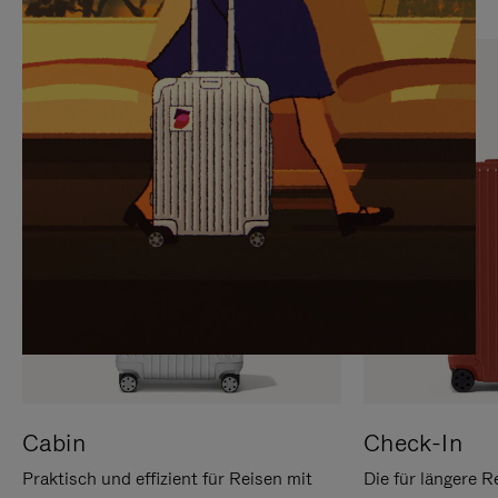
SIE,
AUFHEBEN
UM
DER
ES
STUMMSCHALTUNG
ANZUHALTEN
Cabin
Check-In
Praktisch und effizient für Reisen mit
Die für längere R