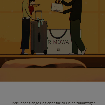
Finde lebenslange Begleiter für all Deine zukünftigen