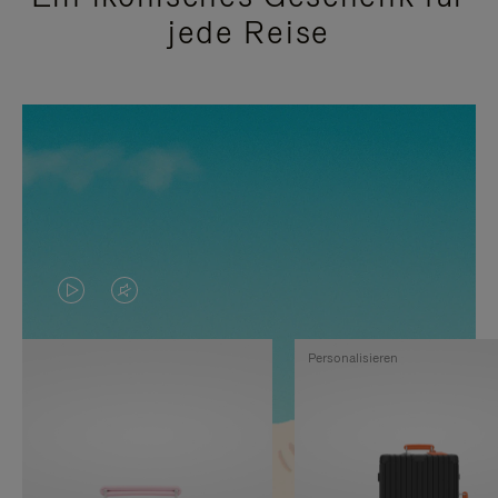
jede Reise
DAS
VIDEO
VIDEO
IST
Personalisieren
IST
STUMMGESCHALTET,
NICHT
BITTE
PAUSIERT,
KLICKEN