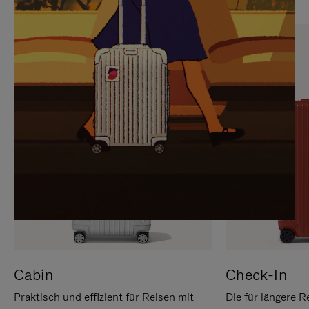
SIE,
AUFHEBEN
UM
DER
ES
STUMMSCHALTUNG
ANZUHALTEN
Cabin
Check-In
Praktisch und effizient für Reisen mit
Die für längere R