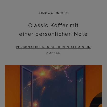
VIDEO
IST
IST
STUMMGESCHALTET,
RIMOWA UNIQUE
NICHT
BITTE
Classic Koffer mit
PAUSIERT,
KLICKEN
einer persönlichen Note
BITTE
SIE
DRÜCKEN
ZUM
PERSONALISIEREN SIE IHREN ALUMINIUM
SIE,
AUFHEBEN
KOFFER
UM
DER
ES
STUMMSCHALTUNG
ANZUHALTEN