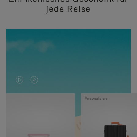
jede Reise
DAS
VIDEO
VIDEO
IST
Personalisieren
IST
STUMMGESCHALTET,
NICHT
BITTE
PAUSIERT,
KLICKEN