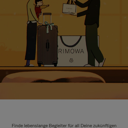
Finde lebenslange Begleiter für all Deine zukünftigen