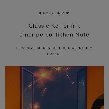
VIDEO
IST
IST
STUMMGESCHALTET,
RIMOWA UNIQUE
NICHT
BITTE
Classic Koffer mit
PAUSIERT,
KLICKEN
einer persönlichen Note
BITTE
SIE
DRÜCKEN
ZUM
PERSONALISIEREN SIE IHREN ALUMINIUM
SIE,
AUFHEBEN
KOFFER
UM
DER
ES
STUMMSCHALTUNG
ANZUHALTEN