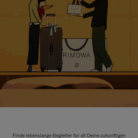
Finde lebenslange Begleiter für all Deine zukünftigen