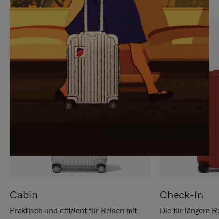
SIE,
AUFHEBEN
UM
DER
ES
STUMMSCHALTUNG
ANZUHALTEN
Cabin
Check-In
Praktisch und effizient für Reisen mit
Die für längere R