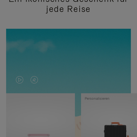
jede Reise
DAS
VIDEO
VIDEO
IST
Personalisieren
IST
STUMMGESCHALTET,
NICHT
BITTE
PAUSIERT,
KLICKEN