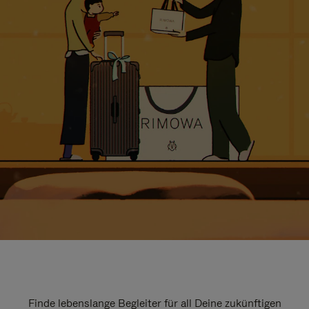
Finde lebenslange Begleiter für all Deine zukünftigen