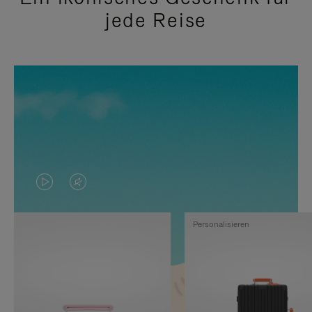
jede Reise
DAS
VIDEO
VIDEO
IST
Personalisieren
IST
STUMMGESCHALTET,
NICHT
BITTE
PAUSIERT,
KLICKEN