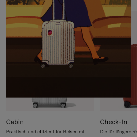
SIE,
AUFHEBEN
UM
DER
ES
STUMMSCHALTUNG
ANZUHALTEN
Cabin
Check-In
Praktisch und effizient für Reisen mit
Die für längere R