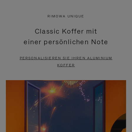
VIDEO
IST
IST
STUMMGESCHALTET,
RIMOWA UNIQUE
NICHT
BITTE
Classic Koffer mit
PAUSIERT,
KLICKEN
einer persönlichen Note
BITTE
SIE
DRÜCKEN
ZUM
PERSONALISIEREN SIE IHREN ALUMINIUM
SIE,
AUFHEBEN
KOFFER
UM
DER
ES
STUMMSCHALTUNG
ANZUHALTEN