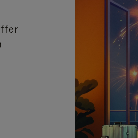
ffer
n