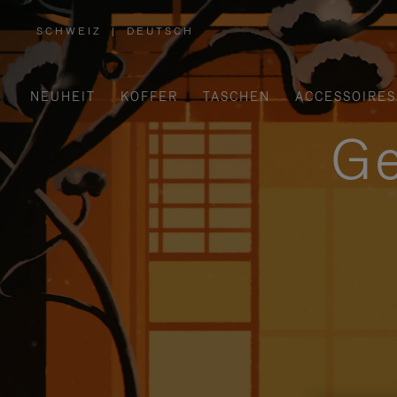
SCHWEIZ
|
DEUTSCH
,
WÄHLEN
SIE
IHRE
REGION
AUS
NEUHEIT
KOFFER
TASCHEN
ACCESSOIRES
Ge