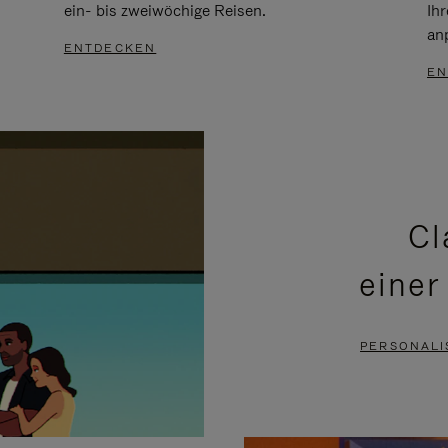
ein- bis zweiwöchige Reisen.
Ih
an
ENTDECKEN
EN
Cl
einer
PERSONALI