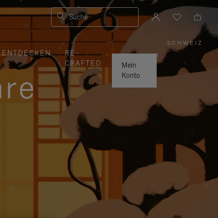
Suche
SCHWEIZ
,
ENTDECKEN
RE-
WÄHLE
|
SIE
CRAFTED
IHRE
Mein
REGION
hre
AUS
Konto