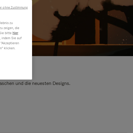
er ohne Zustimmung
lebnis zu
u zeigen, die
Sie bitte
hier
.
, indem Sie auf
 "Akzeptieren
n" klicken.
 Taschen und die neuesten Designs.