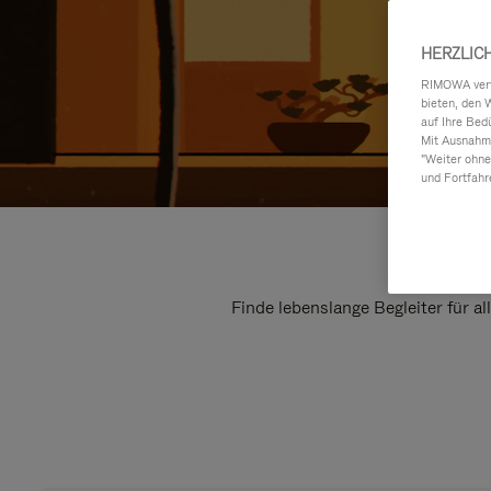
HERZLIC
RIMOWA verwe
bieten, den 
auf Ihre Bed
Mit Ausnahme
"Weiter ohne
und Fortfahr
Finde lebenslange Begleiter für a