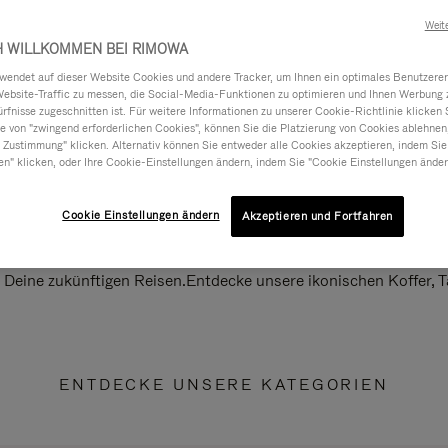
Weit
H WILLKOMMEN BEI RIMOWA
ndet auf dieser Website Cookies und andere Tracker, um Ihnen ein optimales Benutzerer
Website-Traffic zu messen, die Social-Media-Funktionen zu optimieren und Ihnen Werbung z
ürfnisse zugeschnitten ist. Für weitere Informationen zu unserer Cookie-Richtlinie klicken 
 von "zwingend erforderlichen Cookies", können Sie die Platzierung von Cookies ablehnen
 Zustimmung" klicken. Alternativ können Sie entweder alle Cookies akzeptieren, indem Sie
en" klicken, oder Ihre Cookie-Einstellungen ändern, indem Sie "Cookie Einstellungen änder
Cookie Einstellungen ändern
Akzeptieren und Fortfahren
ll Deine zukünftigen Reisen.Entdecke unsere ikonischen Koffer,
ENTDECKE UNSERE KATEGORIEN