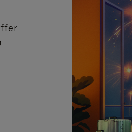
ffer
n