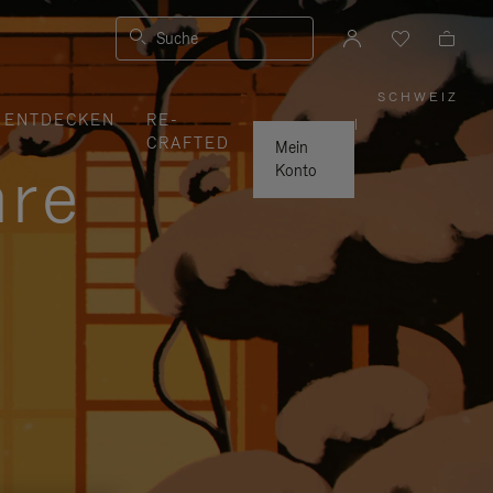
Suche
SCHWEIZ
,
ENTDECKEN
RE-
WÄHLE
|
SIE
CRAFTED
IHRE
Mein
REGION
hre
AUS
Konto