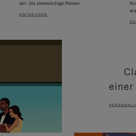
ein- bis zweiwöchige Reisen.
Ih
an
ENTDECKEN
EN
Cl
einer
PERSONALI