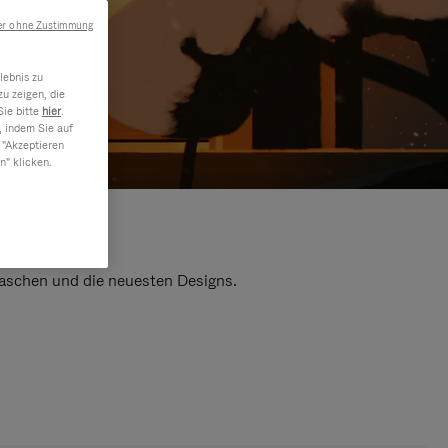
er ohne Zustimmung
lebnis zu
u zeigen, die
Sie bitte
hier
.
, indem Sie auf
 "Akzeptieren
n" klicken.
 Taschen und die neuesten Designs.