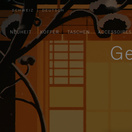
SCHWEIZ
|
DEUTSCH
,
WÄHLEN
SIE
IHRE
REGION
AUS
NEUHEIT
KOFFER
TASCHEN
ACCESSOIRES
Ge