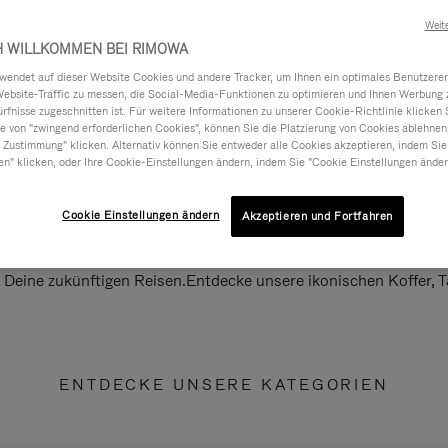
Weit
H WILLKOMMEN BEI RIMOWA
ndet auf dieser Website Cookies und andere Tracker, um Ihnen ein optimales Benutzerer
Website-Traffic zu messen, die Social-Media-Funktionen zu optimieren und Ihnen Werbung z
ürfnisse zugeschnitten ist. Für weitere Informationen zu unserer Cookie-Richtlinie klicken 
 von "zwingend erforderlichen Cookies", können Sie die Platzierung von Cookies ablehnen
 Zustimmung" klicken. Alternativ können Sie entweder alle Cookies akzeptieren, indem Sie
en" klicken, oder Ihre Cookie-Einstellungen ändern, indem Sie "Cookie Einstellungen änder
Cookie Einstellungen ändern
Akzeptieren und Fortfahren
ll Deine zukünftigen Reisen.Entdecke unsere ikonischen Koffer,
ENTDECKE UNSERE KATEGORIEN