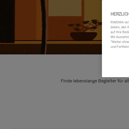
HERZLIC
RIMOWA verwe
bieten, den 
auf Ihre Bed
Mit Ausnahme
"Weiter ohne
und Fortfahr
Finde lebenslange Begleiter für a