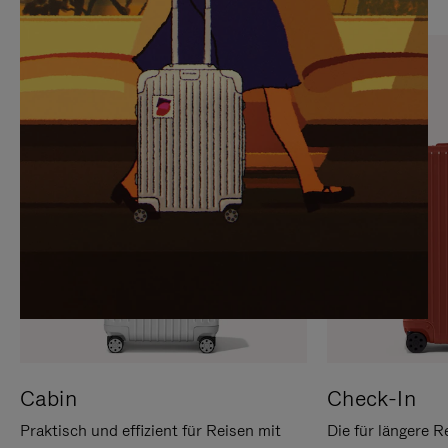
SIE,
AUFHEBEN
UM
DER
ES
STUMMSCHALTUNG
ANZUHALTEN
Cabin
Check-In
Praktisch und effizient für Reisen mit
Die für längere R