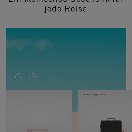
jede Reise
DAS
VIDEO
VIDEO
IST
Personalisieren
IST
STUMMGESCHALTET,
NICHT
BITTE
PAUSIERT,
KLICKEN