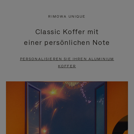
VIDEO
IST
IST
STUMMGESCHALTET,
RIMOWA UNIQUE
NICHT
BITTE
Classic Koffer mit
PAUSIERT,
KLICKEN
einer persönlichen Note
BITTE
SIE
DRÜCKEN
ZUM
PERSONALISIEREN SIE IHREN ALUMINIUM
SIE,
AUFHEBEN
KOFFER
UM
DER
ES
STUMMSCHALTUNG
ANZUHALTEN