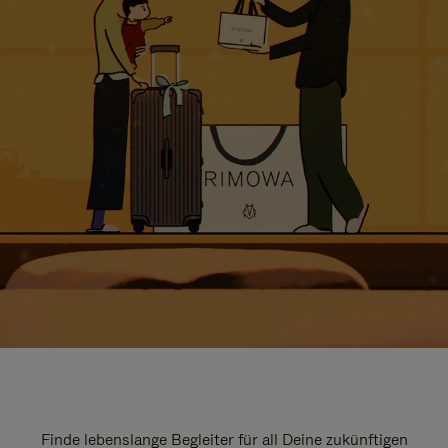
Finde lebenslange Begleiter für all Deine zukünftigen