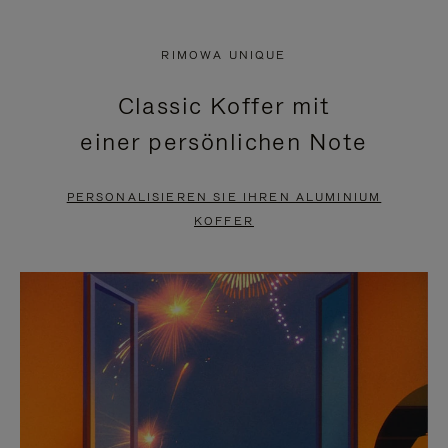
VIDEO
IST
IST
STUMMGESCHALTET,
RIMOWA UNIQUE
NICHT
BITTE
Classic Koffer mit
PAUSIERT,
KLICKEN
einer persönlichen Note
BITTE
SIE
DRÜCKEN
ZUM
PERSONALISIEREN SIE IHREN ALUMINIUM
SIE,
AUFHEBEN
KOFFER
UM
DER
ES
STUMMSCHALTUNG
ANZUHALTEN