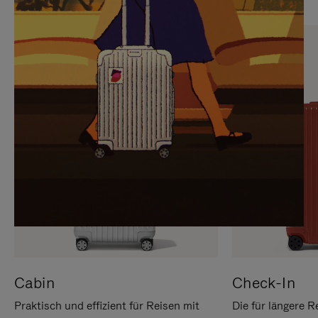
SIE,
AUFHEBEN
UM
DER
ES
STUMMSCHALTUNG
ANZUHALTEN
Cabin
Check-In
Praktisch und effizient für Reisen mit
Die für längere R