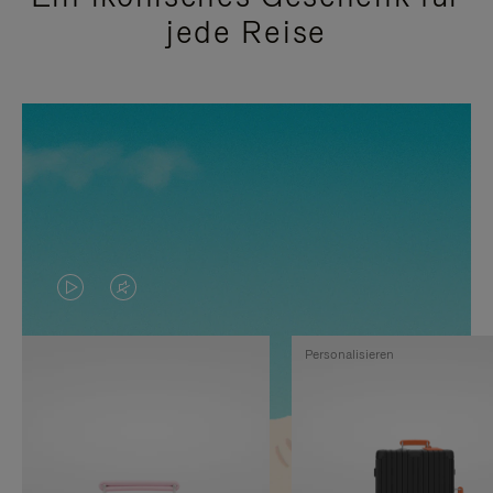
jede Reise
DAS
VIDEO
VIDEO
IST
Personalisieren
IST
STUMMGESCHALTET,
NICHT
BITTE
PAUSIERT,
KLICKEN