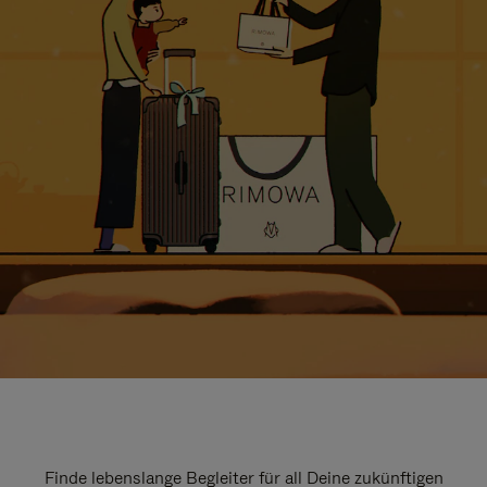
Finde lebenslange Begleiter für all Deine zukünftigen