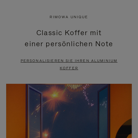
VIDEO
IST
IST
STUMMGESCHALTET,
RIMOWA UNIQUE
NICHT
BITTE
Classic Koffer mit
PAUSIERT,
KLICKEN
einer persönlichen Note
BITTE
SIE
DRÜCKEN
ZUM
PERSONALISIEREN SIE IHREN ALUMINIUM
SIE,
AUFHEBEN
KOFFER
UM
DER
ES
STUMMSCHALTUNG
ANZUHALTEN