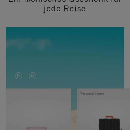
jede Reise
DAS
VIDEO
VIDEO
IST
Personalisieren
IST
STUMMGESCHALTET,
NICHT
BITTE
PAUSIERT,
KLICKEN