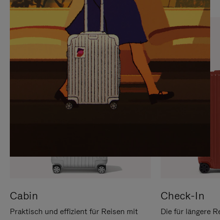
SIE,
AUFHEBEN
UM
DER
ES
STUMMSCHALTUNG
ANZUHALTEN
Cabin
Check-In
Praktisch und effizient für Reisen mit
Die für längere R