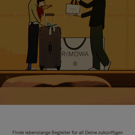
Finde lebenslange Begleiter für all Deine zukünftigen