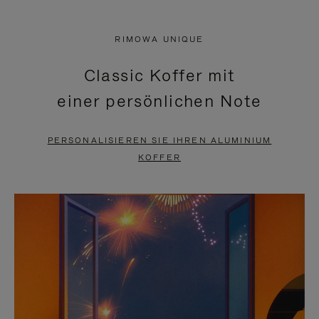
VIDEO
IST
IST
STUMMGESCHALTET,
RIMOWA UNIQUE
NICHT
BITTE
Classic Koffer mit
PAUSIERT,
KLICKEN
einer persönlichen Note
BITTE
SIE
DRÜCKEN
ZUM
PERSONALISIEREN SIE IHREN ALUMINIUM
SIE,
AUFHEBEN
KOFFER
UM
DER
ES
STUMMSCHALTUNG
ANZUHALTEN