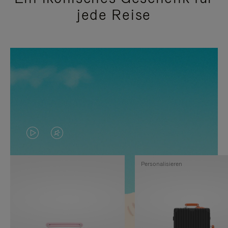
jede Reise
DAS
VIDEO
VIDEO
IST
Personalisieren
IST
STUMMGESCHALTET,
NICHT
BITTE
PAUSIERT,
KLICKEN