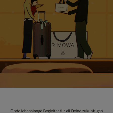
Finde lebenslange Begleiter für all Deine zukünftigen