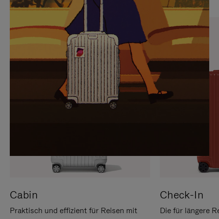
SIE,
AUFHEBEN
UM
DER
ES
STUMMSCHALTUNG
ANZUHALTEN
Cabin
Check-In
Praktisch und effizient für Reisen mit
Die für längere R